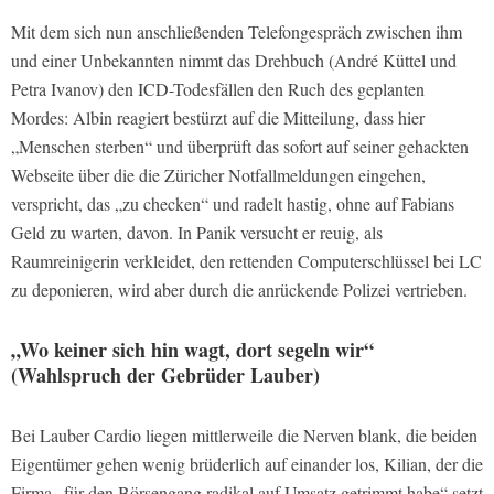
Mit dem sich nun anschließenden Telefongespräch zwischen ihm
und einer Unbekannten nimmt das Drehbuch (André Küttel und
Petra Ivanov) den ICD-Todesfällen den Ruch des geplanten
Mordes: Albin reagiert bestürzt auf die Mitteilung, dass hier
„Menschen sterben“ und überprüft das sofort auf seiner gehackten
Webseite über die die Züricher Notfallmeldungen eingehen,
verspricht, das „zu checken“ und radelt hastig, ohne auf Fabians
Geld zu warten, davon. In Panik versucht er reuig, als
Raumreinigerin verkleidet, den rettenden Computerschlüssel bei LC
zu deponieren, wird aber durch die anrückende Polizei vertrieben.
„Wo keiner sich hin wagt, dort segeln wir“
(Wahlspruch der Gebrüder Lauber)
Bei Lauber Cardio liegen mittlerweile die Nerven blank, die beiden
Eigentümer gehen wenig brüderlich auf einander los, Kilian, der die
Firma „für den Börsengang radikal auf Umsatz getrimmt habe“ setzt