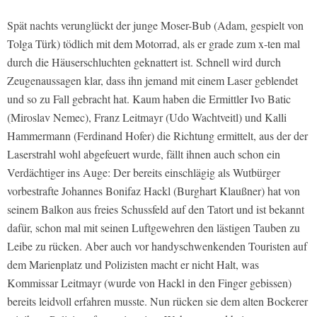
Spät nachts verunglückt der junge Moser-Bub (Adam, gespielt von
Tolga Türk) tödlich mit dem Motorrad, als er grade zum x-ten mal
durch die Häuserschluchten geknattert ist. Schnell wird durch
Zeugenaussagen klar, dass ihn jemand mit einem Laser geblendet
und so zu Fall gebracht hat. Kaum haben die Ermittler Ivo Batic
(Miroslav Nemec), Franz Leitmayr (Udo Wachtveitl) und Kalli
Hammermann (Ferdinand Hofer) die Richtung ermittelt, aus der der
Laserstrahl wohl abgefeuert wurde, fällt ihnen auch schon ein
Verdächtiger ins Auge: Der bereits einschlägig als Wutbürger
vorbestrafte Johannes Bonifaz Hackl (Burghart Klaußner) hat von
seinem Balkon aus freies Schussfeld auf den Tatort und ist bekannt
dafür, schon mal mit seinen Luftgewehren den lästigen Tauben zu
Leibe zu rücken. Aber auch vor handyschwenkenden Touristen auf
dem Marienplatz und Polizisten macht er nicht Halt, was
Kommissar Leitmayr (wurde von Hackl in den Finger gebissen)
bereits leidvoll erfahren musste. Nun rücken sie dem alten Bockerer