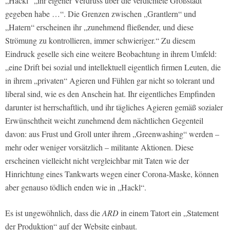
„Hackl“ „ihr eigener Verdruss über die verdichtete Großstadt
gegeben habe …“. Die Grenzen zwischen „Grantlern“ und
„Hatern“ erscheinen ihr „zunehmend fließender, und diese
Strömung zu kontrollieren, immer schwieriger.“ Zu diesem
Eindruck geselle sich eine weitere Beobachtung in ihrem Umfeld:
„eine Drift bei sozial und intellektuell eigentlich firmen Leuten, die
in ihrem „privaten“ Agieren und Fühlen gar nicht so tolerant und
liberal sind, wie es den Anschein hat. Ihr eigentliches Empfinden
darunter ist herrschaftlich, und ihr tägliches Agieren gemäß sozialer
Erwünschtheit weicht zunehmend dem nächtlichen Gegenteil
davon: aus Frust und Groll unter ihrem „Greenwashing“ werden –
mehr oder weniger vorsätzlich – militante Aktionen. Diese
erscheinen vielleicht nicht vergleichbar mit Taten wie der
Hinrichtung eines Tankwarts wegen einer Corona-Maske, können
aber genauso tödlich enden wie in „Hackl“.
Es ist ungewöhnlich, dass die
ARD
in einem Tatort ein „Statement
der Produktion“ auf der Website einbaut.