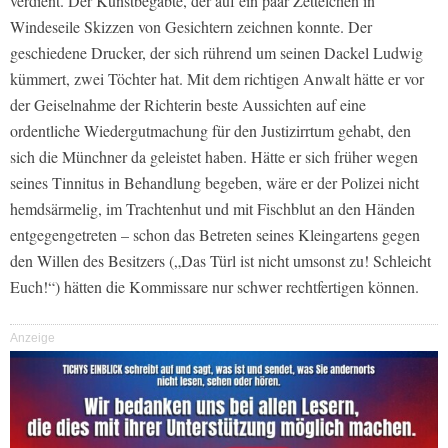
verdient. Der Kunstbegabte, der auf ein paar Zettelchen in
Windeseile Skizzen von Gesichtern zeichnen konnte. Der
geschiedene Drucker, der sich rührend um seinen Dackel Ludwig
kümmert, zwei Töchter hat. Mit dem richtigen Anwalt hätte er vor
der Geiselnahme der Richterin beste Aussichten auf eine
ordentliche Wiedergutmachung für den Justizirrtum gehabt, den
sich die Münchner da geleistet haben. Hätte er sich früher wegen
seines Tinnitus in Behandlung begeben, wäre er der Polizei nicht
hemdsärmelig, im Trachtenhut und mit Fischblut an den Händen
entgegengetreten – schon das Betreten seines Kleingartens gegen
den Willen des Besitzers („Das Türl ist nicht umsonst zu! Schleicht
Euch!“) hätten die Kommissare nur schwer rechtfertigen können.
Anzeige