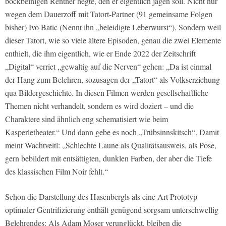
bockbeinigen Rentner hegte, den er eigentlich jagen soll. Nicht nur
wegen dem Dauerzoff mit Tatort-Partner (91 gemeinsame Folgen
bisher) Ivo Batic (Nennt ihn „beleidigte Leberwurst“). Sondern weil
dieser Tatort, wie so viele ältere Episoden, genau die zwei Elemente
enthielt, die ihm eigentlich, wie er Ende 2022 der Zeitschrift
„Digital“ verriet „gewaltig auf die Nerven“ gehen: „Da ist einmal
der Hang zum Belehren, sozusagen der „Tatort“ als Volkserziehung
qua Bildergeschichte. In diesen Filmen werden gesellschaftliche
Themen nicht verhandelt, sondern es wird doziert – und die
Charaktere sind ähnlich eng schematisiert wie beim
Kasperletheater.“ Und dann gebe es noch „Trübsinnskitsch“. Damit
meint Wachtveitl: „Schlechte Laune als Qualitätsausweis, als Pose,
gern bebildert mit entsättigten, dunklen Farben, der aber die Tiefe
des klassischen Film Noir fehlt.“
Schon die Darstellung des Hasenbergls als eine Art Prototyp
optimaler Gentrifizierung enthält genügend sorgsam unterschwellig
Belehrendes: Als Adam Moser verunglückt, bleiben die