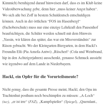
Kimmich) beruhigend darauf hinweisen darf, dass es im Klub keine
Videoüberwachung gebe, denn hier „muss keiner Angst haben“.
Wo sich alle bei Zoff in bestem Schuldeutsch entschuldigen
können. Auch in der örtlichen “FOS im Hasenbergl“
(Fachoberschule) muss nur eine einzige Lehrkraft den Pausenhof
beaufsichtigen, die Schüler werden schnell mit dem Hinweis
„Yassin, wir klären das später, das war ein Missverständnis“ zur
Räson gebracht. Wo der Kleingarten-Biergarten, in dem Hackl’s
Freundin Elli (Pia Amofa-Antwi) „Rüscherl“ (Cola und Weinbrand,
hip in den Achtzigerjahren) ausschenkt, genauso Schmuck aussieht
wie irgendwo auf dem Lande in Niederbayern.
Hackl, ein Opfer für die Vorurteilsmeute?
Nicht genug, dass die gesamte Presse meint, Hackl, den Opa im
Trachtenhut posthum noch beschimpfen zu müssen: „A-Loch“
(taz),
„er ist irre“ (
FAZ),
„Kampfspießer“
(Spiegel),
„Querulant.,