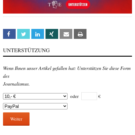
Facebook
Twitter
Linkedin
Xing
Email
Print
UNTERSTÜTZUNG
Wenn Ihnen unser Artikel gefallen hat: Unterstützen Sie diese Form
des
Journalismus.
oder
€
Weiter