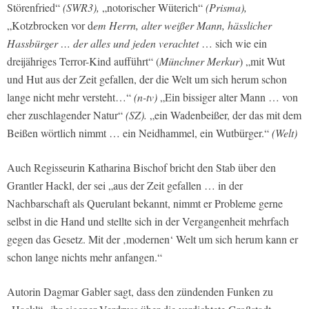
Störenfried“
(SWR3),
„notorischer Wüterich“
(Prisma),
„Kotzbrocken vor d
em Herrn, alter weißer Mann, hässlicher
Hassbürger … der alles und jeden verachtet
… sich wie ein
dreijähriges Terror-Kind aufführt“ (
Münchner Merkur
) „mit Wut
und Hut aus der Zeit gefallen, der die Welt um sich herum schon
lange nicht mehr versteht…“
(n-tv)
„Ein bissiger alter Mann … von
eher zuschlagender Natur“
(SZ).
„ein Wadenbeißer, der das mit dem
Beißen wörtlich nimmt … ein Neidhammel, ein Wutbürger.“
(Welt)
Auch Regisseurin Katharina Bischof bricht den Stab über den
Grantler Hackl, der sei „aus der Zeit gefallen … in der
Nachbarschaft als Querulant bekannt, nimmt er Probleme gerne
selbst in die Hand und stellte sich in der Vergangenheit mehrfach
gegen das Gesetz. Mit der ‚modernen‘ Welt um sich herum kann er
schon lange nichts mehr anfangen.“
Autorin Dagmar Gabler sagt, dass den zündenden Funken zu