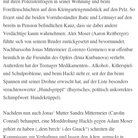
mit ihren Polizistenfragen in seiner Wohnung und beim
Forellenschlachten auf dem Kleingartengrundstück auf den Pelz. So
fixiert sind die beiden Vorruheständler Batic und Leitmayr auf den
bereits in Pension befindlichen Kauz, dass sie dabei andere
Verdächtige kaum wahrnehmen; Alex Moser (Aaron Reitberger)
fühlte sich von seinem Bruder zurückgesetzt und bevormundet,
Nachbarssohn Jonas Mittermeier (Lorenzo Germeno) war offenbar
heimlich in die Freundin des Opfers (Irina Kurbanova) verliebt.
Außerdem hat der Teenager Medikamenten-, Alkohol-, Killerspiel-
und Schulprobleme, und beim Hackl steht er, seit der ihn beim
Spannen mit seiner Drohne erwischt hat, auf der Liste besonders
verachtenswerter „Hundsgrippl“ (Bayrisches, politisch unkorrektes
Schimpfwort: Hundekrüppel).
Nachdem nun auch Jonas‘ Mutter Sandra Mittermeier (Carolin
Conrad) behauptet, eine Morddrohung Hackls gegen Adam Moser
gehört zu haben („dem brech‘ i des Gnack“) schreiten die
Kommissare zur Verhaftung und lassen den Alten, verpackt in