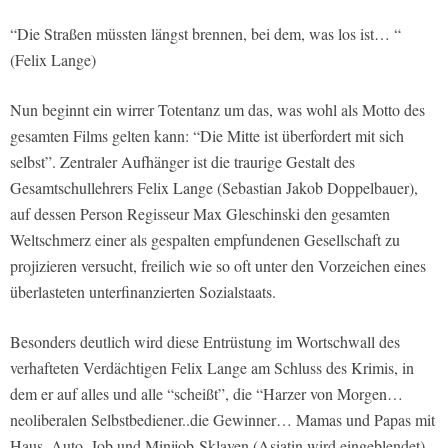
“Die Straßen müssten längst brennen, bei dem, was los ist… “
(Felix Lange)
Nun beginnt ein wirrer Totentanz um das, was wohl als Motto des
gesamten Films gelten kann: “Die Mitte ist überfordert mit sich
selbst”. Zentraler Aufhänger ist die traurige Gestalt des
Gesamtschullehrers Felix Lange (Sebastian Jakob Doppelbauer),
auf dessen Person Regisseur Max Gleschinski den gesamten
Weltschmerz einer als gespalten empfundenen Gesellschaft zu
projizieren versucht, freilich wie so oft unter den Vorzeichen eines
überlasteten unterfinanzierten Sozialstaats.
Besonders deutlich wird diese Entrüstung im Wortschwall des
verhafteten Verdächtigen Felix Lange am Schluss des Krimis, in
dem er auf alles und alle “scheißt”, die “Harzer von Morgen…
neoliberalen Selbstbediener..die Gewinner… Mamas und Papas mit
Haus, Auto, Job und Minijob-Sklaven (Asiatin wird eingeblendet)