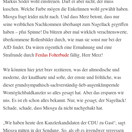
Markus Söder wohl einstreuen. Darf er aber nicht, der muss
kuschen. Welche Farbe mögen die Enkelinnen wohl gewählt haben.
Miosga fragt leider nicht nach. Und dass Merz betont, dass nur
seine weiblichen Nachkommen überhaupt zum Nagellack gegriffen
haben – pfui Spinne! Da blitzen aber mal wirklich verachtenswerte,
überkommene Rollenbilder durch, wie man sie sonst nur bei der
AfD findet. Da wären eigentlich eine Ermahnung und eine
Strafrunde durch
Ferdas Folterbude
fällig, Herr Merz!
Wir könnten hier jetzt brav rezitieren, was der altmodische und
moderne, der knallharte und softe, der ernste und fröhliche, was
dieser grundsympathisch-sachverständig-lieb-augenklimpernde
Womöglichbaldkanzler so alles gesagt hat. Aber das ersparen wir
uns. Es ist eh schon alles bekannt. Nur, wie gesagt, der Nagellack!
Schade, schade, dass Miosga da nicht nachgehakt hat.
„Wir haben heute den Kanzlerkandidaten der CDU zu Gast“, sagt
Miosga mitten in der Sendung. So, als ob es irgendwer vergessen