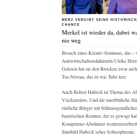
MERZ VERGIBT SEINE HISTORISC
CHANCE
Merkel ist wieder da, dabei wa
nie weg
Besuch eines Kreativ-Seminars, das – w
Antiwirtschaftsredakteurin Ulrike He
Gelesen hat sie den Brocken zwar nicht
Taz-Niveau, das ist wie Tube leer.
Auch Robert Habeck ist Thema des Aben
Vizekanzlers. Und die unerbittliche Hä
einfache Bürger mit frühmorgendliche
bayerischen Rentner, der es gewagt ha
Kompetenz-Abstinenz weiterzuverbrei
Sinnbild Habeck’scher Schizophrenie. A