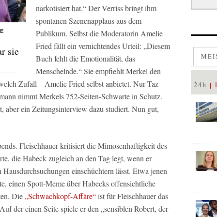
narkotisiert hat.“ Der Verriss bringt ihm
spontanen Szenenapplaus aus dem
HE
Publikum. Selbst die Moderatorin Amelie
Fried fällt ein vernichtendes Urteil: „Diesem
r sie
MEI
Buch fehlt die Emotionalität, das
Menschelnde.“ Sie empfiehlt Merkel den
elch Zufall – Amelie Fried selbst anbietet. Nur Taz-
24h
rrmann nimmt Merkels 752-Seiten-Schwarte in Schutz.
, aber ein Zeitungsinterview dazu studiert. Nun gut,
ds. Fleischhauer kritisiert die Mimosenhaftigkeit des
rte, die Habeck zugleich an den Tag legt, wenn er
n Hausdurchsuchungen einschüchtern lässt. Etwa jenen
tte, einen Spott-Meme über Habecks offensichtliche
ten. Die
„Schwachkopf-Affäre“
ist für Fleischhauer das
uf der einen Seite spiele er den „sensiblen Robert, der