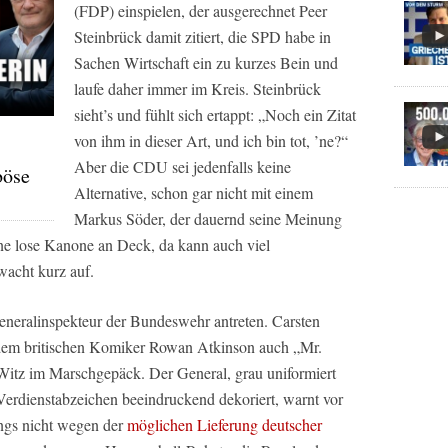
(FDP) einspielen, der ausgerechnet Peer
Steinbrück damit zitiert, die SPD habe in
Sachen Wirtschaft ein zu kurzes Bein und
laufe daher immer im Kreis. Steinbrück
sieht’s und fühlt sich ertappt: „Noch ein Zitat
von ihm in dieser Art, und ich bin tot, ’ne?“
Aber die CDU sei jedenfalls keine
böse
Alternative, schon gar nicht mit einem
Markus Söder, der dauernd seine Meinung
’ne lose Kanone an Deck, da kann auch viel
acht kurz auf.
Generalinspekteur der Bundeswehr antreten. Carsten
 dem britischen Komiker Rowan Atkinson auch „Mr.
Witz im Marschgepäck. Der General, grau uniformiert
erdienstabzeichen beeindruckend dekoriert, warnt vor
ings nicht wegen der
möglichen Lieferung deutscher