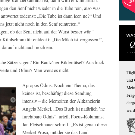
htige Kanzlerkandidat ist, dann wird er kulinarisch.
egen den Senf nicht wieder in die Tube rein, also was
 antwortet todernst: „Die Tube ist dann leer, ne?“ Und
ns jetzt nicht noch in den Senf reintreten.“
gen, ob der Senf nicht auf der Wurst besser wär.“
WA
 Kühlschranktür entdeckt: „Die Milch ist vergossen!“,
Q
 darauf nicht auch noch ein.
che Sätze sagen? Ein Bautz’ner Bilderrätsel? Ausdruck
eweile und Ödnis? Man weiß es nicht.
Tägl
und 
Apropos Ödnis: Noch ein Thema, das
Mein
keines ist, beschäftigt diese Sendung
Frage
intensiv – die Memoiren der Altkanzlerin
darg
Angela Merkel. „Das Buch ist natürlich ’ne
werd
furchtbare Ödnis“, urteilt Focus-Kolumnist
Jan Fleischhauer schroff. „Es ist genau diese
Merkel-Prosa, mit der sie das Land