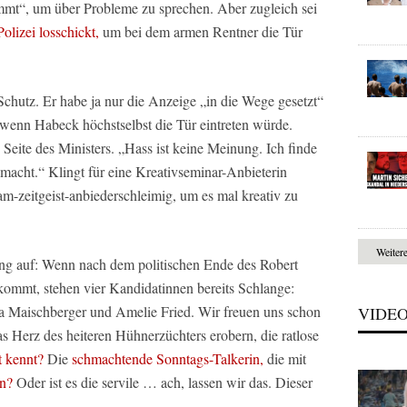
mt“, um über Probleme zu sprechen. Aber zugleich sei
Polizei losschickt,
um bei dem armen Rentner die Tür
chutz. Er habe ja nur die Anzeige „in die Wege gesetzt“
 wenn Habeck höchstselbst die Tür eintreten würde.
 Seite des Ministers. „Hass ist keine Meinung. Ich finde
macht.“ Klingt für eine Kreativseminar-Anbieterin
m-zeitgeist-anbiederschleimig, um es mal kreativ zu
Weiter
g auf: Wenn nach dem politischen Ende des Robert
ommt, stehen vier Kandidatinnen bereits Schlange:
 Maischberger und Amelie Fried. Wir freuen uns schon
VIDE
s Herz des heiteren Hühnerzüchters erobern, die ratlose
t kennt?
Die
schmachtende Sonntags-Talkerin,
die mit
nn?
Oder ist es die servile … ach, lassen wir das. Dieser