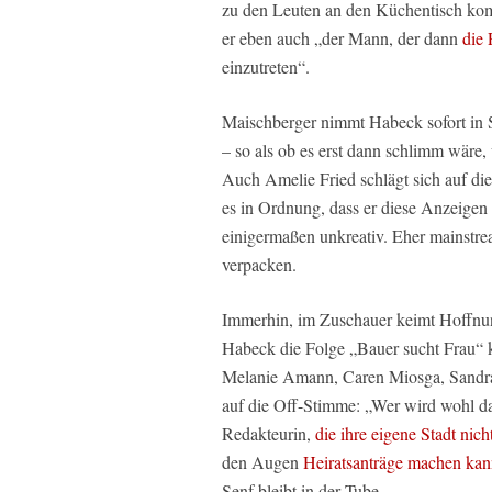
zu den Leuten an den Küchentisch kom
er eben auch „der Mann, der dann
die 
einzutreten“.
Maischberger nimmt Habeck sofort in S
– so als ob es erst dann schlimm wäre,
Auch Amelie Fried schlägt sich auf die
es in Ordnung, dass er diese Anzeigen 
einigermaßen unkreativ. Eher mainstrea
verpacken.
Immerhin, im Zuschauer keimt Hoffnun
Habeck die Folge „Bauer sucht Frau“ k
Melanie Amann, Caren Miosga, Sandra
auf die Off-Stimme: „Wer wird wohl da
Redakteurin,
die ihre eigene Stadt nich
den Augen
Heiratsanträge machen ka
Senf bleibt in der Tube.