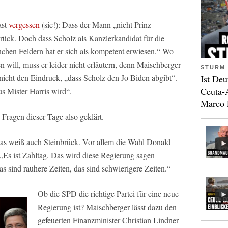
ast
vergessen
(sic!): Dass der Mann „nicht Prinz
nbrück. Doch dass Scholz als Kanzlerkandidat für die
anchen Feldern hat er sich als kompetent erwiesen.“ Wo
will, muss er leider nicht erläutern, denn Maischberger
STURM 
nicht den Eindruck, „dass Scholz den Jo Biden abgibt“.
Ist Deu
Ceuta-
us Mister Harris wird“.
Marco 
Fragen dieser Tage also geklärt.
 das weiß auch Steinbrück. Vor allem die Wahl Donald
Es ist Zahltag. Das wird diese Regierung sagen
s sind rauhere Zeiten, das sind schwierigere Zeiten.“
Ob die SPD die richtige Partei für eine neue
Regierung ist? Maischberger lässt dazu den
gefeuerten Finanzminister Christian Lindner