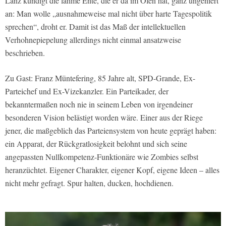
Lanz kündigt die lahme Ente, die er da im Ofen hat, ganz ungeniert
an: Man wolle „ausnahmeweise mal nicht über harte Tagespolitik
sprechen“, droht er. Damit ist das Maß der intellektuellen
Verhohnepiepelung allerdings nicht einmal ansatzweise
beschrieben.
Zu Gast: Franz Müntefering, 85 Jahre alt, SPD-Grande, Ex-
Parteichef und Ex-Vizekanzler. Ein Parteikader, der
bekanntermaßen noch nie in seinem Leben von irgendeiner
besonderen Vision belästigt worden wäre. Einer aus der Riege
jener, die maßgeblich das Parteiensystem von heute geprägt haben:
ein Apparat, der Rückgratlosigkeit belohnt und sich seine
angepassten Nullkompetenz-Funktionäre wie Zombies selbst
heranzüchtet. Eigener Charakter, eigener Kopf, eigene Ideen – alles
nicht mehr gefragt. Spur halten, ducken, hochdienen.