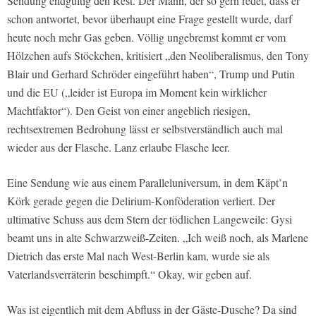
Sendung endgültig den Rest. Der Mann, der so gern redet, dass er
schon antwortet, bevor überhaupt eine Frage gestellt wurde, darf
heute noch mehr Gas geben. Völlig ungebremst kommt er vom
Hölzchen aufs Stöckchen, kritisiert „den Neoliberalismus, den Tony
Blair und Gerhard Schröder eingeführt haben“, Trump und Putin
und die EU („leider ist Europa im Moment kein wirklicher
Machtfaktor“). Den Geist von einer angeblich riesigen,
rechtsextremen Bedrohung lässt er selbstverständlich auch mal
wieder aus der Flasche. Lanz erlaube Flasche leer.
Eine Sendung wie aus einem Paralleluniversum, in dem Käpt’n
Körk gerade gegen die Delirium-Konföderation verliert. Der
ultimative Schuss aus dem Stern der tödlichen Langeweile: Gysi
beamt uns in alte Schwarzweiß-Zeiten. „Ich weiß noch, als Marlene
Dietrich das erste Mal nach West-Berlin kam, wurde sie als
Vaterlandsverräterin beschimpft.“ Okay, wir geben auf.
Was ist eigentlich mit dem Abfluss in der Gäste-Dusche? Da sind