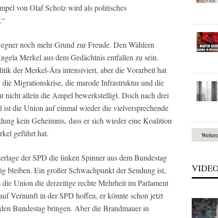
pel von Olaf Scholz wird als politisches
.“
 Gegner noch mehr Grund zur Freude. Den Wählern
Angela Merkel aus dem Gedächtnis entfallen zu sein.
tik der Merkel-Ära intensiviert, aber die Vorarbeit hat
 die Migrationskrise, die marode Infrastruktur und die
at nicht allein die Ampel bewerkstelligt. Doch nach drei
 ist die Union auf einmal wieder die vielversprechende
dung kein Geheimnis, dass er sich wieder eine Koalition
kel geführt hat.
Weiter
derlage der SPD die linken Spinner aus dem Bundestag
VIDE
rig bleiben. Ein großer Schwachpunkt der Sendung ist,
m die Union die derzeitige rechte Mehrheit im Parlament
 auf Vernunft in der SPD hoffen, er könnte schon jetzt
den Bundestag bringen. Aber die Brandmauer in