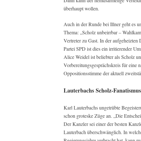
Dann kann der hemdsärmelige Verteidi
überhaupt wollen.
Auch in der Runde bei Illner geht es u
Thema: „Scholz unbeirrbar – Wahlkamp
Vertreter zu Gast. In der aufgeheizten
Partei SPD ist dies ein irritierender 
Alice Weidel ist beliebter als Scholz 
Vorbereitungsgesprächskreis für eine nä
Oppositionsstimme der aktuell zweitstä
Lauterbachs Scholz-Fanatismus
Karl Lauterbachs ungetrübte Begeiste
schon groteske Züge an. „Die Entscheid
Der Kanzler sei einer der besten Kanzle
Lauterbach überschwänglich. In welche
Regierungsjahre verbracht hat, kann ma