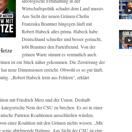
ideologische Fehlhaltung in der
Wirtschaftspolitik schadet dem Land massiv.
Aus Sicht der neuen Grünen-Chefin
Franziska Brantner hingegen läuft mit
Robert Habeck alles prima. Habeck habe
Deutschland schneller und besser gemacht,
lobt Brantner den Parteifreund. Von der
Hetze
grünen Warte stimmt es vermutlich auch.
Grünen ist ein Stück näher gekommen. Die Zerstörung der
hat neue Dimensionen erreicht. Obwohl es so gut läuft,
ütig. „Robert Habeck lernt aus Fehlern“, erklärt
lition mit Friedrich Merz und der Union. Deshalb
as kategorische Nein der CSU zu brechen. Es sei in einer
atische Parteien Koalitionen ausschließen würden,
l von einer Koalition mit den Grünen nichts wissen. „Mit
er seine ablehnende Haltung. Aus Sicht der CSU ist eine