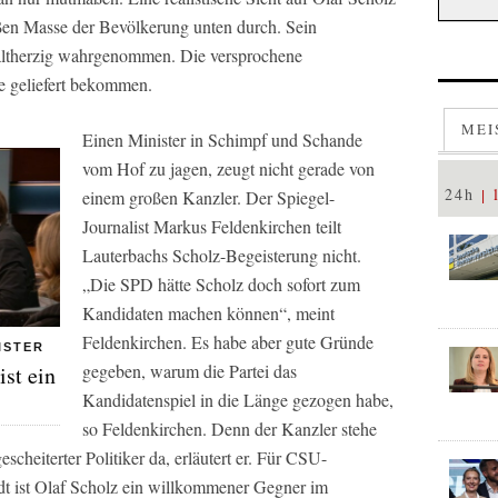
roßen Masse der Bevölkerung unten durch. Sein
kaltherzig wahrgenommen. Die versprochene
e geliefert bekommen.
MEI
Einen Minister in Schimpf und Schande
vom Hof zu jagen, zeugt nicht gerade von
24h
einem großen Kanzler. Der Spiegel-
Journalist Markus Feldenkirchen teilt
Lauterbachs Scholz-Begeisterung nicht.
„Die SPD hätte Scholz doch sofort zum
Kandidaten machen können“, meint
Feldenkirchen. Es habe aber gute Gründe
ISTER
gegeben, warum die Partei das
ist ein
Kandidatenspiel in die Länge gezogen habe,
so Feldenkirchen. Denn der Kanzler stehe
scheiterter Politiker da, erläutert er. Für CSU-
t ist Olaf Scholz ein willkommener Gegner im