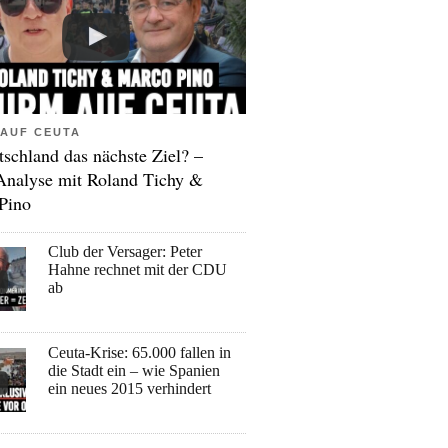
AUF CEUTA
tschland das nächste Ziel? –
Analyse mit Roland Tichy &
Pino
Club der Versager: Peter
Hahne rechnet mit der CDU
ab
Ceuta-Krise: 65.000 fallen in
die Stadt ein – wie Spanien
ein neues 2015 verhindert