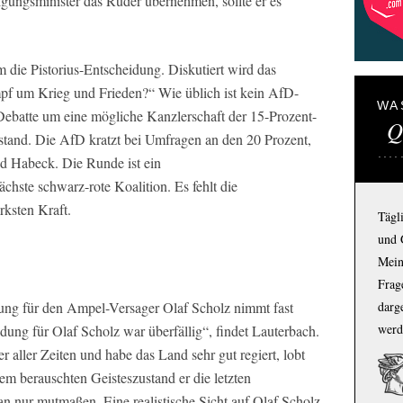
gungsminister das Ruder übernehmen, sollte er es
m die Pistorius-Entscheidung. Diskutiert wird das
f um Krieg und Frieden?“ Wie üblich ist kein AfD-
WA
 Debatte um eine mögliche Kanzlerschaft der 15-Prozent-
Q
Umstand. Die AfD kratzt bei Umfragen an den 20 Prozent,
und Habeck. Die Runde ist ein
chste schwarz-rote Koalition. Es fehlt die
rksten Kraft.
Tägl
und 
Mein
Frage
darg
rung für den Ampel-Versager Olaf Scholz nimmt fast
werd
ung für Olaf Scholz war überfällig“, findet Lauterbach.
r aller Zeiten und habe das Land sehr gut regiert, lobt
m berauschten Geisteszustand er die letzten
n nur mutmaßen. Eine realistische Sicht auf Olaf Scholz