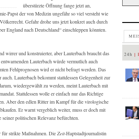
überstürzte Öffnung fange jetzt an,
e-Papst der von Medizin ungefähr so viel versteht wie
Völkerrecht. Gefahr drohe uns jetzt konkret auch durch
„über England nach Deutschland“ einschleppen könnten.
MEI
irrer und konstruierter, aber Lauterbach braucht das
24h
n entwarnenden Lauterbach würde vermutlich auch
mten Fehlprognosen wird er nicht befragt werden. Das
er auch. Lauterbach bekommt stattdessen Gelegenheit zur
 darum, wiedergewählt zu werden, meint Lauterbach mit
mandat. Stattdessen wolle er einfach nur das Richtige
. Aber den edlen Ritter im Kampf für die virologische
bkaufen. Er warnt vergeblich weiter, muss er doch mit
seiner politischen Relevanz befürchten.
 für strikte Maßnahmen. Die
Zeit
-Haptstadtjournalistin