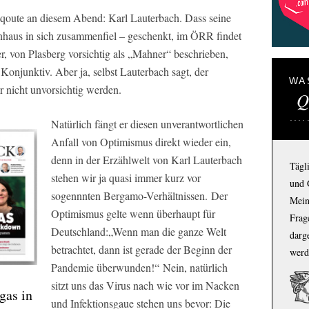
enqoute an diesem Abend: Karl Lauterbach. Dass seine
nhaus in sich zusammenfiel – geschenkt, im ÖRR findet
er, von Plasberg vorsichtig als „Mahner“ beschrieben,
Konjunktiv. Aber ja, selbst Lauterbach sagt, der
WA
nicht unvorsichtig werden.
Q
Natürlich fängt er diesen unverantwortlichen
Anfall von Optimismus direkt wieder ein,
denn in der Erzählwelt von Karl Lauterbach
Tägl
stehen wir ja quasi immer kurz vor
und 
sogennnten Bergamo-Verhältnissen. Der
Mein
Optimismus gelte wenn überhaupt für
Frage
Deutschland:„Wenn man die ganze Welt
darg
betrachtet, dann ist gerade der Beginn der
werd
Pandemie überwunden!“ Nein, natürlich
sitzt uns das Virus nach wie vor im Nacken
gas in
und Infektionsgaue stehen uns bevor: Die