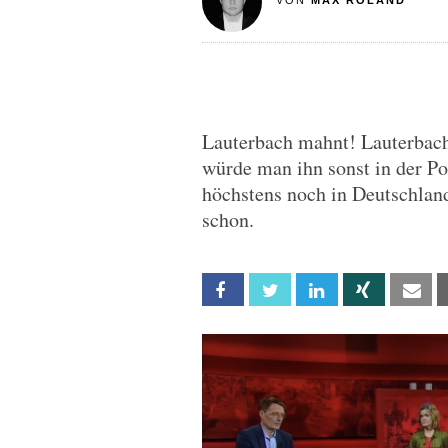
VON
MAX ROLAND
Lauterbach mahnt! Lauterbach
würde man ihn sonst in der P
höchstens noch in Deutschland 
schon.
Facebook
Twitter
Linkedin
Xing
Em