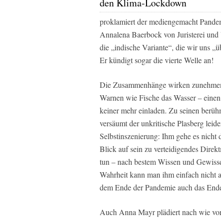
den Klima-Lockdown
proklamiert der mediengemacht Pandemi
Annalena Baerbock von Juristerei und 
die „indische Variante“, die wir uns 
Er kündigt sogar die vierte Welle an!
Die Zusammenhänge wirken zunehmend w
Warnen wie Fische das Wasser – eine
keiner mehr einladen. Zu seinen berüh
versäumt der unkritische Plasberg leid
Selbstinszenierung: Ihm gehe es nicht
Blick auf sein zu verteidigendes Direkt
tun – nach bestem Wissen und Gewissen
Wahrheit kann man ihm einfach nicht a
dem Ende der Pandemie auch das Ende 
Auch Anna Mayr plädiert nach wie vor