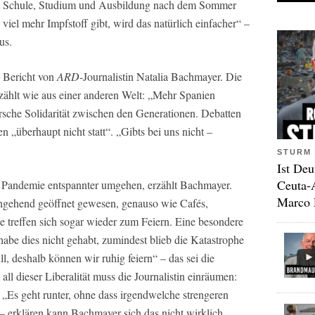
mit Schule, Studium und Ausbildung nach dem Sommer
viel mehr Impfstoff gibt, wird das natürlich einfacher“ –
us.
 Bericht von
ARD
-Journalistin Natalia Bachmayer. Die
rzählt wie aus einer anderen Welt: „Mehr Spanien
rsche Solidarität zwischen den Generationen. Debatten
 „überhaupt nicht statt“. „Gibts bei uns nicht –
STURM 
Ist Deu
Ceuta-
 Pandemie entspannter umgehen, erzählt Bachmayer.
Marco 
chgehend geöffnet gewesen, genauso wie Cafés,
e treffen sich sogar wieder zum Feiern. Eine besondere
be dies nicht gehabt, zumindest blieb die Katastrophe
ll, deshalb können wir ruhig feiern“ – das sei die
 all dieser Liberalität muss die Journalistin einräumen:
 „Es geht runter, ohne dass irgendwelche strengeren
erklären kann Bachmayer sich das nicht wirklich.