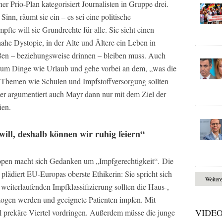
er Prio-Plan kategorisiert Journalisten in Gruppe drei.
nn, räumt sie ein – es sei eine politische
fte will sie Grundrechte für alle. Sie sieht einen
nahe Dystopie, in der Alte und Ältere ein Leben in
ußen – beziehungsweise drinnen – bleiben muss. Auch
hr um Dinge wie Urlaub und gehe vorbei an dem, „was die
. Themen wie Schulen und Impfstoffversorgung sollten
der argumentiert auch Mayr dann nur mit dem Ziel der
ien.
 will, deshalb können wir ruhig feiern“
open macht sich Gedanken um „Impfgerechtigkeit“. Die
 plädiert EU-Europas oberste Ethikerin: Sie spricht sich
Weiter
weiterlaufenden Impfklassifizierung sollten die Haus-,
ezogen werden und geeignete Patienten impfen. Mit
VIDE
l prekäre Viertel vordringen. Außerdem müsse die junge