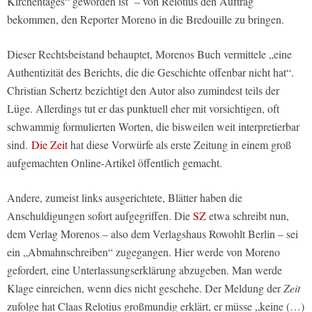
Kirchentages“ geworden ist – von Relotius den Auftrag
bekommen, den Reporter Moreno in die Bredouille zu bringen.
Dieser Rechtsbeistand behauptet, Morenos Buch vermittele „eine
Authentizität des Berichts, die die Geschichte offenbar nicht hat“.
Christian Schertz bezichtigt den Autor also zumindest teils der
Lüge. Allerdings tut er das punktuell eher mit vorsichtigen, oft
schwammig formulierten Worten, die bisweilen weit interpretierbar
sind.
Die Zeit
hat diese Vorwürfe als erste Zeitung in einem groß
aufgemachten Online-Artikel öffentlich gemacht.
Andere, zumeist links ausgerichtete, Blätter haben die
Anschuldigungen sofort aufgegriffen. Die
SZ
etwa schreibt nun,
dem Verlag Morenos – also dem Verlagshaus Rowohlt Berlin – sei
ein „Abmahnschreiben“ zugegangen. Hier werde von Moreno
gefordert, eine Unterlassungserklärung abzugeben. Man werde
Klage einreichen, wenn dies nicht geschehe. Der Meldung der
Zeit
zufolge hat Claas Relotius großmundig erklärt, er müsse „keine (…)