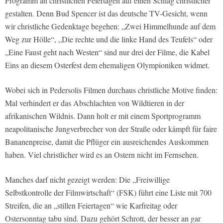
Programm an christlichen Feiertagen auf einen Schlag christlicher
gestalten. Denn Bud Spencer ist das deutsche TV-Gesicht, wenn
wir christliche Gedenktage begehen: „Zwei Himmelhunde auf dem
Weg zur Hölle“, „Die rechte und die linke Hand des Teufels“ oder
„Eine Faust geht nach Westen“ sind nur drei der Filme, die Kabel
Eins an diesem Osterfest dem ehemaligen Olympioniken widmet.
Wobei sich in Pedersolis Filmen durchaus christliche Motive finden:
Mal verhindert er das Abschlachten von Wildtieren in der
afrikanischen Wildnis. Dann holt er mit einem Sportprogramm
neapolitanische Jungverbrecher von der Straße oder kämpft für faire
Bananenpreise, damit die Pflüger ein ausreichendes Auskommen
haben. Viel christlicher wird es an Ostern nicht im Fernsehen.
Manches darf nicht gezeigt werden: Die „Freiwillige
Selbstkontrolle der Filmwirtschaft“ (FSK) führt eine Liste mit 700
Streifen, die an „stillen Feiertagen“ wie Karfreitag oder
Ostersonntag tabu sind. Dazu gehört Schrott, der besser an gar