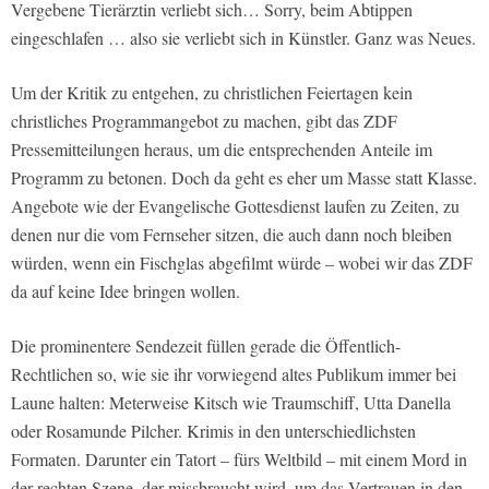
Vergebene Tierärztin verliebt sich… Sorry, beim Abtippen
eingeschlafen … also sie verliebt sich in Künstler. Ganz was Neues.
Um der Kritik zu entgehen, zu christlichen Feiertagen kein
christliches Programmangebot zu machen, gibt das ZDF
Pressemitteilungen heraus, um die entsprechenden Anteile im
Programm zu betonen. Doch da geht es eher um Masse statt Klasse.
Angebote wie der Evangelische Gottesdienst laufen zu Zeiten, zu
denen nur die vom Fernseher sitzen, die auch dann noch bleiben
würden, wenn ein Fischglas abgefilmt würde – wobei wir das ZDF
da auf keine Idee bringen wollen.
Die prominentere Sendezeit füllen gerade die Öffentlich-
Rechtlichen so, wie sie ihr vorwiegend altes Publikum immer bei
Laune halten: Meterweise Kitsch wie Traumschiff, Utta Danella
oder Rosamunde Pilcher. Krimis in den unterschiedlichsten
Formaten. Darunter ein Tatort – fürs Weltbild – mit einem Mord in
der rechten Szene, der missbraucht wird, um das Vertrauen in den