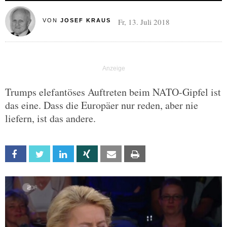
Fr, 13. Juli 2018
VON
JOSEF KRAUS
Trumps elefantöses Auftreten beim NATO-Gipfel ist
das eine. Dass die Europäer nur reden, aber nie
liefern, ist das andere.
Facebook
Twitter
Linkedin
Xing
Email
Print