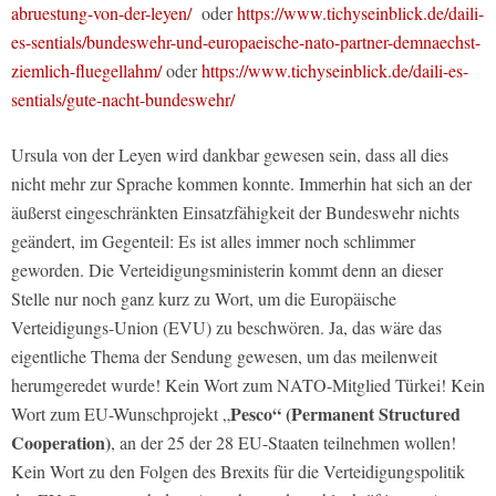
abruestung-von-der-leyen/
oder
https://www.tichyseinblick.de/daili-
es-sentials/bundeswehr-und-europaeische-nato-partner-demnaechst-
ziemlich-fluegellahm/
oder
https://www.tichyseinblick.de/daili-es-
sentials/gute-nacht-bundeswehr/
Ursula von der Leyen wird dankbar gewesen sein, dass all dies
nicht mehr zur Sprache kommen konnte. Immerhin hat sich an der
äußerst eingeschränkten Einsatzfähigkeit der Bundeswehr nichts
geändert, im Gegenteil: Es ist alles immer noch schlimmer
geworden. Die Verteidigungsministerin kommt denn an dieser
Stelle nur noch ganz kurz zu Wort, um die Europäische
Verteidigungs-Union (EVU) zu beschwören. Ja, das wäre das
eigentliche Thema der Sendung gewesen, um das meilenweit
herumgeredet wurde! Kein Wort zum NATO-Mitglied Türkei! Kein
Pesco“ (Permanent Structured
Wort zum EU-Wunschprojekt „
Cooperation
)
, an der 25 der 28 EU-Staaten teilnehmen wollen!
Kein Wort zu den Folgen des Brexits für die Verteidigungspolitik