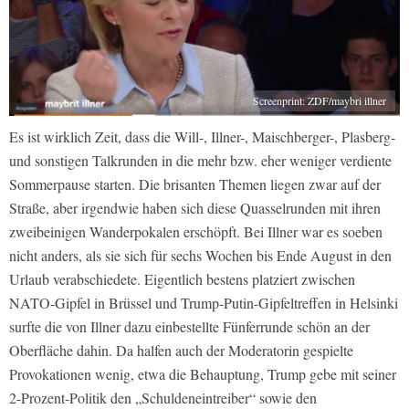
Screenprint: ZDF/maybri illner
Es ist wirklich Zeit, dass die Will-, Illner-, Maischberger-, Plasberg-
und sonstigen Talkrunden in die mehr bzw. eher weniger verdiente
Sommerpause starten. Die brisanten Themen liegen zwar auf der
Straße, aber irgendwie haben sich diese Quasselrunden mit ihren
zweibeinigen Wanderpokalen erschöpft. Bei Illner war es soeben
nicht anders, als sie sich für sechs Wochen bis Ende August in den
Urlaub verabschiedete. Eigentlich bestens platziert zwischen
NATO-Gipfel in Brüssel und Trump-Putin-Gipfeltreffen in Helsinki
surfte die von Illner dazu einbestellte Fünferrunde schön an der
Oberfläche dahin. Da halfen auch der Moderatorin gespielte
Provokationen wenig, etwa die Behauptung, Trump gebe mit seiner
2-Prozent-Politik den „Schuldeneintreiber“ sowie den