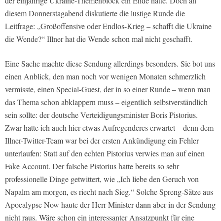
der einjährige Ukraine-Themenblock ein Ende hatte. Doch an
diesem Donnerstagabend diskutierte die lustige Runde die
Leitfrage: „Großoffensive oder Endlos-Krieg – schafft die Ukraine
die Wende?“ Illner hat die Wende schon mal nicht geschafft.
Eine Sache machte diese Sendung allerdings besonders. Sie bot uns
einen Anblick, den man noch vor wenigen Monaten schmerzlich
vermisste, einen Special-Guest, der in so einer Runde – wenn man
das Thema schon abklappern muss – eigentlich selbstverständlich
sein sollte: der deutsche Verteidigungsminister Boris Pistorius.
Zwar hatte ich auch hier etwas Aufregenderes erwartet – denn dem
Illner-Twitter-Team war bei der ersten Ankündigung ein Fehler
unterlaufen: Statt auf den echten Pistorius verwies man auf einen
Fake Account. Der falsche Pistorius hatte bereits so sehr
professionelle Dinge getwittert, wie „Ich liebe den Geruch von
Napalm am morgen, es riecht nach Sieg.“ Solche Spreng-Sätze aus
Apocalypse Now haute der Herr Minister dann aber in der Sendung
nicht raus. Wäre schon ein interessanter Ansatzpunkt für eine