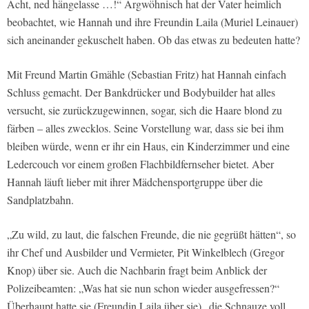
Acht, ned hängelasse …!“ Argwöhnisch hat der Vater heimlich
beobachtet, wie Hannah und ihre Freundin Laila (Muriel Leinauer)
sich aneinander gekuschelt haben. Ob das etwas zu bedeuten hatte?
Mit Freund Martin Gmähle (Sebastian Fritz) hat Hannah einfach
Schluss gemacht. Der Bankdrücker und Bodybuilder hat alles
versucht, sie zurückzugewinnen, sogar, sich die Haare blond zu
färben – alles zwecklos. Seine Vorstellung war, dass sie bei ihm
bleiben würde, wenn er ihr ein Haus, ein Kinderzimmer und eine
Ledercouch vor einem großen Flachbildfernseher bietet. Aber
Hannah läuft lieber mit ihrer Mädchensportgruppe über die
Sandplatzbahn.
„Zu wild, zu laut, die falschen Freunde, die nie gegrüßt hätten“, so
ihr Chef und Ausbilder und Vermieter, Pit Winkelblech (Gregor
Knop) über sie. Auch die Nachbarin fragt beim Anblick der
Polizeibeamten: „Was hat sie nun schon wieder ausgefressen?“
Überhaupt hatte sie (Freundin Laila über sie) „die Schnauze voll