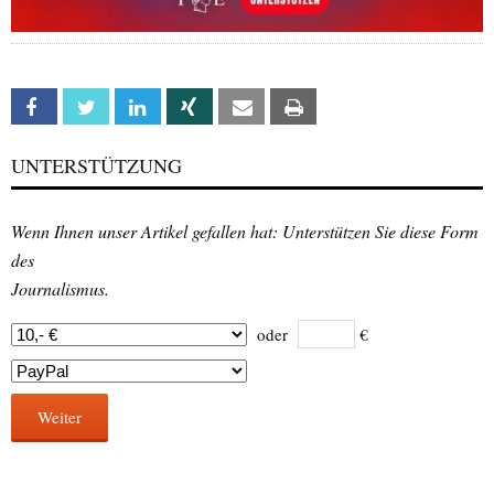
Facebook
Twitter
Linkedin
Xing
Email
Print
UNTERSTÜTZUNG
Wenn Ihnen unser Artikel gefallen hat: Unterstützen Sie diese Form
des
Journalismus.
oder
€
Weiter