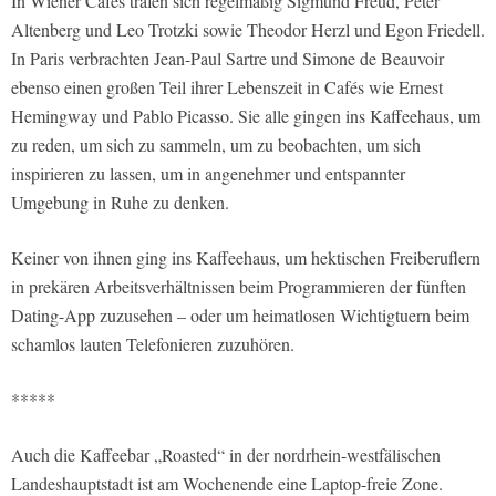
In Wiener Cafés trafen sich regelmäßig Sigmund Freud, Peter
Altenberg und Leo Trotzki sowie Theodor Herzl und Egon Friedell.
In Paris verbrachten Jean-Paul Sartre und Simone de Beauvoir
ebenso einen großen Teil ihrer Lebenszeit in Cafés wie Ernest
Hemingway und Pablo Picasso. Sie alle gingen ins Kaffeehaus, um
zu reden, um sich zu sammeln, um zu beobachten, um sich
inspirieren zu lassen, um in angenehmer und entspannter
Umgebung in Ruhe zu denken.
Keiner von ihnen ging ins Kaffeehaus, um hektischen Freiberuflern
in prekären Arbeitsverhältnissen beim Programmieren der fünften
Dating-App zuzusehen – oder um heimatlosen Wichtigtuern beim
schamlos lauten Telefonieren zuzuhören.
*****
Auch die Kaffeebar „Roasted“ in der nordrhein-westfälischen
Landeshauptstadt ist am Wochenende eine Laptop-freie Zone.