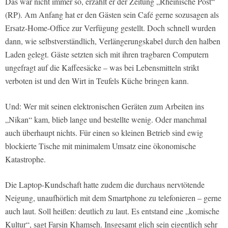
Das war nicht immer so, erzählt er der Zeitung „Rheinische Post“
(RP). Am Anfang hat er den Gästen sein Café gerne sozusagen als
Ersatz-Home-Office zur Verfügung gestellt. Doch schnell wurden
dann, wie selbstverständlich, Verlängerungskabel durch den halben
Laden gelegt. Gäste setzten sich mit ihren tragbaren Computern
ungefragt auf die Kaffeesäcke – was bei Lebensmitteln strikt
verboten ist und den Wirt in Teufels Küche bringen kann.
Und: Wer mit seinen elektronischen Geräten zum Arbeiten ins
„Nikan“ kam, blieb lange und bestellte wenig. Oder manchmal
auch überhaupt nichts. Für einen so kleinen Betrieb sind ewig
blockierte Tische mit minimalem Umsatz eine ökonomische
Katastrophe.
Die Laptop-Kundschaft hatte zudem die durchaus nervtötende
Neigung, unaufhörlich mit dem Smartphone zu telefonieren – gerne
auch laut. Soll heißen: deutlich zu laut. Es entstand eine „komische
Kultur“, sagt Farsin Khamseh. Insgesamt glich sein eigentlich sehr