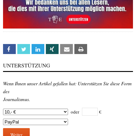
Facebook
Twitter
Linkedin
Xing
Email
Print
UNTERSTÜTZUNG
Wenn Ihnen unser Artikel gefallen hat: Unterstützen Sie diese Form
des
Journalismus.
oder
€
Weiter