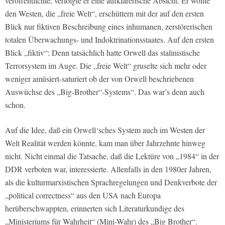
veröffentlichte, verfolgte er eine aufklärerische Absicht: Er wollte
den Westen, die „freie Welt“, erschüttern mit der auf den ersten
Blick nur fiktiven Beschreibung eines inhumanen, zerstörerischen
totalen Überwachungs- und Indoktrinationsstaates. Auf den ersten
Blick „fiktiv“: Denn tatsächlich hatte Orwell das stalinistische
Terrorsystem im Auge. Die „freie Welt“ gruselte sich mehr oder
weniger amüsiert-saturiert ob der von Orwell beschriebenen
Auswüchse des „Big-Brother“-Systems“. Das war’s denn auch
schon.
Auf die Idee, daß ein Orwell‘sches System auch im Westen der
Welt Realität werden könnte, kam man über Jahrzehnte hinweg
nicht. Nicht einmal die Tatsache, daß die Lektüre von „1984“ in der
DDR verboten war, interessierte. Allenfalls in den 1980er Jahren,
als die kulturmarxistischen Sprachregelungen und Denkverbote der
„political correctness“ aus den USA nach Europa
herüberschwappten, erinnerten sich Literaturkundige des
„Ministeriums für Wahrheit“ (Mini-Wahr) des „Big Brother“.