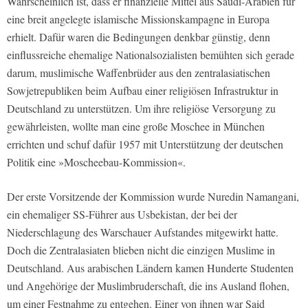
Wahrscheinlich ist, dass er finanzielle Mittel aus Saudi-Arabien für
eine breit angelegte islamische Missionskampagne in Europa
erhielt. Dafür waren die Bedingungen denkbar günstig, denn
einflussreiche ehemalige Nationalsozialisten bemühten sich gerade
darum, muslimische Waffenbrüder aus den zentralasiatischen
Sowjetrepubliken beim Aufbau einer religiösen Infrastruktur in
Deutschland zu unterstützen. Um ihre religiöse Versorgung zu
gewährleisten, wollte man eine große Moschee in München
errichten und schuf dafür 1957 mit Unterstützung der deutschen
Politik eine »Moscheebau-Kommission«.
Der erste Vorsitzende der Kommission wurde Nuredin Namangani,
ein ehemaliger SS-Führer aus Usbekistan, der bei der
Niederschlagung des Warschauer Aufstandes mitgewirkt hatte.
Doch die Zentralasiaten blieben nicht die einzigen Muslime in
Deutschland. Aus arabischen Ländern kamen Hunderte Studenten
und Angehörige der Muslimbruderschaft, die ins Ausland flohen,
um einer Festnahme zu entgehen. Einer von ihnen war Said