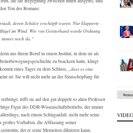
h früh, die die Begegnung zwischen ihnen ausgeht), und
n den Ton des Romans:
stadt, deren Schätze erschöpft waren. Nur klapperte
erflügel im Wind. Wie von Geisterhand wurde Ordnung
n, immer noch da.“
rin aus ihrem Beruf in einem Institut, in dem sie als
Arbeiterbewegungsgeschichte zu beackern hatte, klingt
ie kommt eines Tages zu dem Schluss,
„dass es eine
nt ist: Sie will nicht mehr an der Sinnschöpfung für
Weiter
verbringt, trifft sie auf den gut doppelt so alten Professor
htige Figur des DDR-Wissenschaftsbetriebs, der immer
allerdings, nach einem Schlaganfall, nicht mehr seine
VIDE
tes großes Vorhaben, die Abfassung seiner
sistentin, der er seine Memoiren diktieren kann,