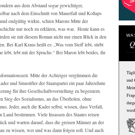
 sondern aus dem Abstand sogar gewichtiger,
ttelbar nach dem Einschnitt von Mauerfall und Kollaps
f und endgültig wirkte, schien Marons Mitte der
schichte nur noch zu erklären, was war. Heute kann es
WA
rden sie mit diesem Roman nicht nur einen Blick in den
Q
n. Bei Karl Kraus heißt es: „Was vom Stoff lebt, stirbt
 lebt, lebt mit der Sprache.“ Bei Maron lebt beides, ihr
Tägl
ansformationszeit. Mitte der Achtziger verglimmen die
und 
ader und Sinnstifter der Staatspartei ein paar Jahrzehnte
Mein
erung für ihre Gesellschaftsvorstellung zu begeistern.
Frage
n Sieg des Sozialismus, an das Überholen, ohne
darg
. Jeder, auch die Kader selbst, wissen, dass Verfall,
werd
m Land bestimmen. Viele Insassen des Staates reisen
urück und warten darauf, dass die greisen Männer an der
au zu wissen, wer und was dann folgen soll. Und auch