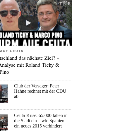
AUF CEUTA
tschland das nächste Ziel? –
Analyse mit Roland Tichy &
Pino
Club der Versager: Peter
Hahne rechnet mit der CDU
ab
Ceuta-Krise: 65.000 fallen in
die Stadt ein – wie Spanien
ein neues 2015 verhindert