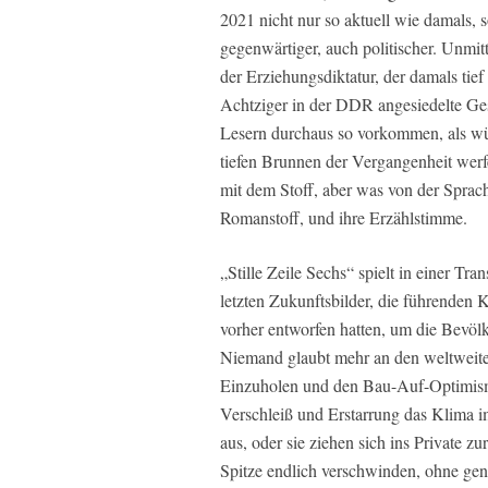
2021 nicht nur so aktuell wie damals,
gegenwärtiger, auch politischer. Unmi
der Erziehungsdiktatur, der damals tie
Achtziger in der DDR angesiedelte Ge
Lesern durchaus so vorkommen, als wü
tiefen Brunnen der Vergangenheit werfe
mit dem Stoff, aber was von der Sprache
Romanstoff, und ihre Erzählstimme.
„Stille Zeile Sechs“ spielt in einer Tr
letzten Zukunftsbilder, die führenden K
vorher entworfen hatten, um die Bevölk
Niemand glaubt mehr an den weltweite
Einzuholen und den Bau-Auf-Optimismus
Verschleiß und Erstarrung das Klima i
aus, oder sie ziehen sich ins Private z
Spitze endlich verschwinden, ohne gen