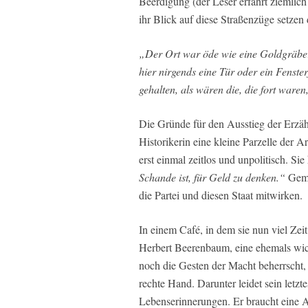
Beerdigung (der Leser erfährt ziemlic
ihr Blick auf diese Straßenzüge setze
„Der Ort war öde wie eine Goldgräber
hier nirgends eine Tür oder ein Fenst
gehalten, als wären die, die fort ware
Die Gründe für den Ausstieg der Erzähle
Historikerin eine kleine Parzelle der 
erst einmal zeitlos und unpolitisch. S
Schande ist, für Geld zu denken.“
Gemei
die Partei und diesen Staat mitwirken.
In einem Café, in dem sie nun viel Zeit 
Herbert Beerenbaum, eine ehemals wic
noch die Gesten der Macht beherrscht, 
rechte Hand. Darunter leidet sein letz
Lebenserinnerungen. Er braucht eine As