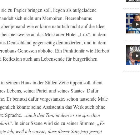
e zu Papier bringen soll, liegen als aufgeladene
handelt sich nicht um Memoiren. Beerenbaums
 aber jemand wie er käme natürlich nicht auf die Idee,
rt, beispielsweise an das Moskauer Hotel „Lux“, in dem
aus Deutschland gegenseitig denunzierten, und in dem
erenbaus Genossen abholte. Ein Funktionär wie Herbert
d Reflexion auch am Lebensende für bürgerlichen
 seinem Haus in der Stillen Zeile tippen soll, dient
nes Lebens, seiner Partei und seines Staates. Dafür
he. Er benutzt dafür vorgestanzte, schon tausende Male
gentlich könnte seine Assistentin das Werk auch ohne
tote Sprache.
„auch den Ton, in dem er sie sprechen
gehört“
. In einer Szene wird sie zu seiner Stimme:
„Es
te ich, weil ich wusste, dass dieser Satz jetzt gesagt