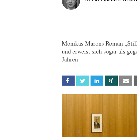
VON
ALEXANDER WEND
Monikas Marons Roman „Stille
und erweist sich sogar als geg
Jahren
Facebook
Twitter
Linkedin
Xing
Em