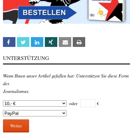
Facebook
Twitter
Linkedin
Xing
Email
Print
UNTERSTÜTZUNG
Wenn Ihnen unser Artikel gefallen hat: Unterstützen Sie diese Form
des
Journalismus.
oder
€
Weiter