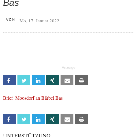
Bas
Mo, 17. Januar 2022
VON
Facebook
Twitter
Linkedin
Xing
Email
Print
Brief_Moosdorf an Bärbel Bas
Facebook
Twitter
Linkedin
Xing
Email
Print
UNTERSTÜTZUNG