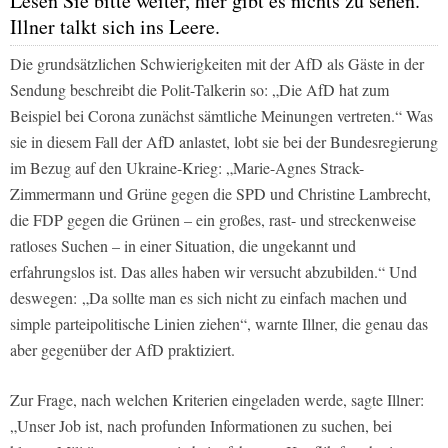
Lesen Sie bitte weiter, hier gibt es nichts zu sehen.
Illner talkt sich ins Leere.
Die grundsätzlichen Schwierigkeiten mit der AfD als Gäste in der
Sendung beschreibt die Polit-Talkerin so: „Die AfD hat zum
Beispiel bei Corona zunächst sämtliche Meinungen vertreten.“ Was
sie in diesem Fall der AfD anlastet, lobt sie bei der Bundesregierung
im Bezug auf den Ukraine-Krieg: „Marie-Agnes Strack-
Zimmermann und Grüne gegen die SPD und Christine Lambrecht,
die FDP gegen die Grünen – ein großes, rast- und streckenweise
ratloses Suchen – in einer Situation, die ungekannt und
erfahrungslos ist. Das alles haben wir versucht abzubilden.“ Und
deswegen: „Da sollte man es sich nicht zu einfach machen und
simple parteipolitische Linien ziehen“, warnte Illner, die genau das
aber gegenüber der AfD praktiziert.
Zur Frage, nach welchen Kriterien eingeladen werde, sagte Illner:
„Unser Job ist, nach profunden Informationen zu suchen, bei