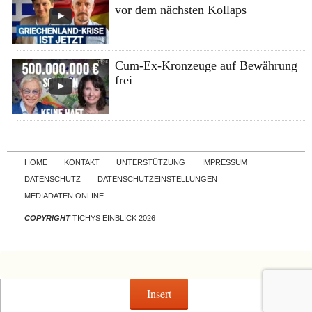
vor dem nächsten Kollaps
Cum-Ex-Kronzeuge auf Bewährung
frei
Skip to content
HOME
KONTAKT
UNTERSTÜTZUNG
IMPRESSUM
DATENSCHUTZ
DATENSCHUTZEINSTELLUNGEN
MEDIADATEN ONLINE
COPYRIGHT
TICHYS EINBLICK 2026
Insert