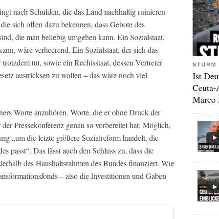
ingt nach Schulden, die das Land nachhaltig ruinieren
die sich offen dazu bekennen, dass Gebote des
sind, die man beliebig umgehen kann. Ein Sozialstaat,
 kann, wäre verheerend. Ein Sozialstaat, der sich das
 trotzdem tut, sowie ein Rechtsstaat, dessen Vertreter
STURM 
Ist Deu
setz austricksen zu wollen – das wäre noch viel
Ceuta-
Marco 
dners Worte anzuhören. Worte, die er ohne Druck der
r der Pressekonferenz genau so vorbereitet hat: Möglich,
ung „um die letzte größere Sozialreform handelt, die
s passt“. Das lässt auch den Schluss zu, dass die
ßerhalb des Haushaltsrahmen des Bundes finanziert. Wie
ansformationsfonds – also die Investitionen und Gaben