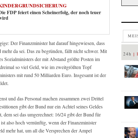
KINDERGRUNDSICHERUNG
Die FDP feiert einen Scheinerfolg, der noch teuer
wird
MEI
gige: Der Finanzminister hat darauf hingewiesen, dass
d mehr da sei. Das zu begründen, fällt nicht schwer. Mit
24h
des Sozialministers der mit Abstand größte Posten im
dreimal so viel Geld, wie im zweitgrößten Topf
nisters mit rund 50 Milliarden Euro. Insgesamt ist der
ldet.
ienst und das Personal machen zusammen zwei Drittel
stitionen gibt der Bund nur ein Achtel seines Geldes
, dem sei das umgerechnet: 16/24 gibt der Bund für
 ist also hoch vernünftig, wenn der Finanzminister
eld mehr hat, um all die Versprechen der Ampel