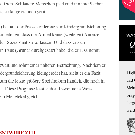
erpretieren. Schlauere Menschen packen dann ihre Sachen
es, so lange es noch geht.
) hat auf der Pressekonferenz zur Kindergrundsicherung
zu betonen, dass die Ampel keine (weiteren) Anreize
WA
Q
den Sozialstaat zu verlassen. Und dass er sich
n Paus (Grüne) durchgesetzt habe, die er Lisa nennt.
wert und lohnt einer näheren Betrachtung. Nachdem er
ergrundsicherung kleingeredet hat, zieht er ein Fazit.
Tägl
und 
„um die letzte größere Sozialreform handelt, die noch in
Mein
. Diese Prognose lässt sich auf zweifache Weise
Frage
m Menetekel gleich.
darg
werd
ENTWURF ZUR