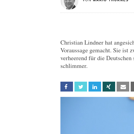
VON
MARIO THURNES
Christian Lindner hat angesic
Voraussage gemacht. Sie ist z
verheerend für die Deutschen 
schlimmer.
Facebook
Twitter
Linkedin
Xing
Em