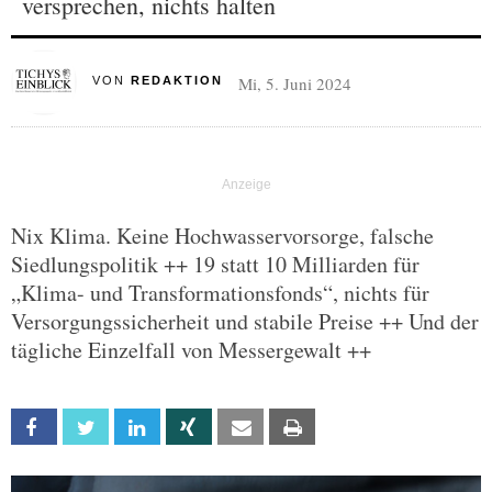
versprechen, nichts halten
Mi, 5. Juni 2024
VON
REDAKTION
Nix Klima. Keine Hochwasservorsorge, falsche
Siedlungspolitik ++ 19 statt 10 Milliarden für
„Klima- und Transformationsfonds“, nichts für
Versorgungssicherheit und stabile Preise ++ Und der
tägliche Einzelfall von Messergewalt ++
Facebook
Twitter
Linkedin
Xing
Email
Print