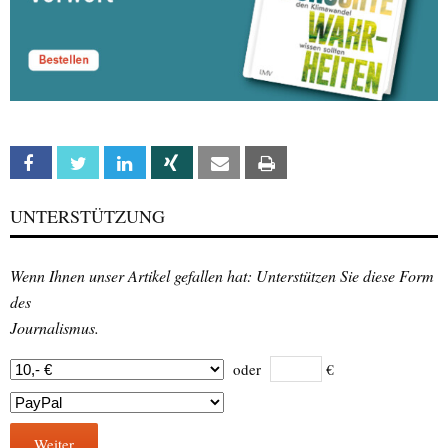
Facebook
Twitter
Linkedin
Xing
Email
Print
UNTERSTÜTZUNG
Wenn Ihnen unser Artikel gefallen hat: Unterstützen Sie diese Form
des
Journalismus.
oder
€
Weiter