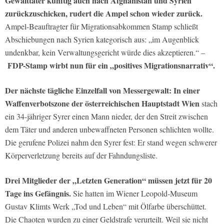
Gewalttäter künftig auch nach Afghanistan und Syrien
zurückzuschicken, rudert die Ampel schon wieder zurück.
Ampel-Beauftragter für Migrationsabkommen Stamp schließt
Abschiebungen nach Syrien kategorisch aus: „im Augenblick
undenkbar, kein Verwaltungsgericht würde dies akzeptieren.“ –
FDP-Stamp wirbt nun für ein „positives Migrationsnarrativ“.
Der nächste tägliche Einzelfall von Messergewalt: In einer
Waffenverbotszone der österreichischen Hauptstadt Wien
stach
ein 34-jähriger Syrer einen Mann nieder, der den Streit zwischen
dem Täter und anderen unbewaffneten Personen schlichten wollte.
Die gerufene Polizei nahm den Syrer fest: Er stand wegen schwerer
Körperverletzung bereits auf der Fahndungsliste.
Drei Mitglieder der „Letzten Generation“ müssen jetzt für 20
Tage ins Gefängnis.
Sie hatten im Wiener Leopold-Museum
Gustav Klimts Werk „Tod und Leben“ mit Ölfarbe überschüttet.
Die Chaoten wurden zu einer Geldstrafe verurteilt. Weil sie nicht