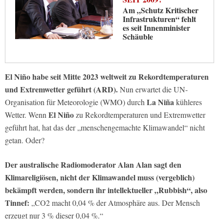
Am „Schutz Kritischer
Infrastrukturen“ fehlt
es seit Innenminister
Schäuble
El Niño habe seit Mitte 2023 weltweit zu Rekordtemperaturen
und Extremwetter geführt (ARD).
Nun erwartet die UN-
La Niña
Organisation für Meteorologie (WMO) durch
kühleres
El Niño
Wetter. Wenn
zu Rekordtemperaturen und Extremwetter
geführt hat, hat das der „menschengemachte Klimawandel“ nicht
getan. Oder?
Der australische Radiomoderator Alan Alan sagt den
Klimareligiösen, nicht der Klimawandel muss (vergeblich)
bekämpft werden, sondern ihr intellektueller „Rubbish“, also
Tinnef:
„CO2 macht 0,04 % der Atmosphäre aus. Der Mensch
erzeugt nur 3 % dieser 0,04 %.“