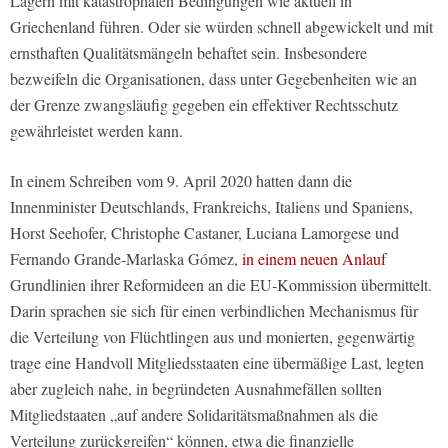
Lagern mit katastrophalen Bedingungen wie aktuell in
Griechenland führen. Oder sie würden schnell abgewickelt und mit
ernsthaften Qualitätsmängeln behaftet sein. Insbesondere
bezweifeln die Organisationen, dass unter Gegebenheiten wie an
der Grenze zwangsläufig gegeben ein effektiver Rechtsschutz
gewährleistet werden kann.
In einem Schreiben vom 9. April 2020 hatten dann die
Innenminister Deutschlands, Frankreichs, Italiens und Spaniens,
Horst Seehofer, Christophe Castaner, Luciana Lamorgese und
Fernando Grande-Marlaska Gómez,
in einem neuen Anlauf
Grundlinien ihrer Reformideen an die EU-Kommission übermittelt.
Darin sprachen sie sich für einen verbindlichen Mechanismus für
die Verteilung von Flüchtlingen aus und monierten, gegenwärtig
trage eine Handvoll Mitgliedsstaaten eine übermäßige Last, legten
aber zugleich nahe, in begründeten Ausnahmefällen sollten
Mitgliedstaaten „auf andere Solidaritätsmaßnahmen als die
Verteilung zurückgreifen“ können, etwa die finanzielle