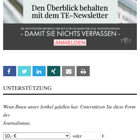
Facebook
Twitter
Linkedin
Xing
Email
Print
UNTERSTÜTZUNG
Wenn Ihnen unser Artikel gefallen hat: Unterstützen Sie diese Form
des
Journalismus.
oder
€