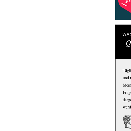
WA
Q
Tägl
und 
Mein
Frage
darg
werd