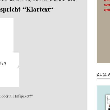
O. 09.07.2015, CA. 8:20 UHR AUF N24
spricht “Klartext“
ZUM A
oder 3. Hilfspaket?“