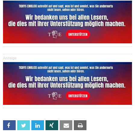
Anzeige
Facebook
Twitter
Linkedin
Xing
Email
Print