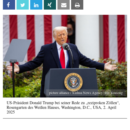
Facebook
Twitter
Linkedin
Xing
Email
Print
picture alliance / Xinhua News Agency | Hu Yousong
US-Präsident Donald Trump bei seiner Rede zu „reziproken Zöllen“,
Rosengarten des Weißen Hauses, Washington, D.C., USA, 2. April
2025