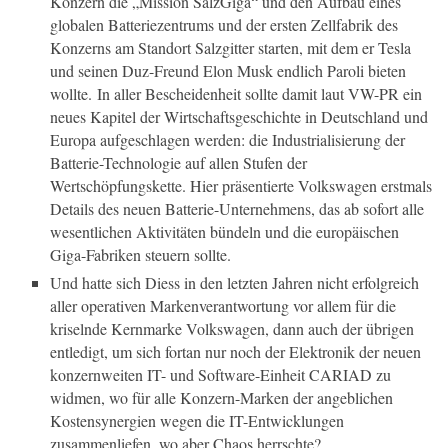
Konzern die „Mission SalzGiga“ und den Aufbau eines
globalen Batteriezentrums und der ersten Zellfabrik des
Konzerns am Standort Salzgitter starten, mit dem er Tesla
und seinen Duz-Freund Elon Musk endlich Paroli bieten
wollte. In aller Bescheidenheit sollte damit laut VW-PR ein
neues Kapitel der Wirtschaftsgeschichte in Deutschland und
Europa aufgeschlagen werden: die Industrialisierung der
Batterie-Technologie auf allen Stufen der
Wertschöpfungskette. Hier präsentierte Volkswagen erstmals
Details des neuen Batterie-Unternehmens, das ab sofort alle
wesentlichen Aktivitäten bündeln und die europäischen
Giga-Fabriken steuern sollte.
Und hatte sich Diess in den letzten Jahren nicht erfolgreich
aller operativen Markenverantwortung vor allem für die
kriselnde Kernmarke Volkswagen, dann auch der übrigen
entledigt, um sich fortan nur noch der Elektronik der neuen
konzernweiten IT- und Software-Einheit CARIAD zu
widmen, wo für alle Konzern-Marken der angeblichen
Kostensynergien wegen die IT-Entwicklungen
zusammenliefen, wo aber Chaos herrschte?