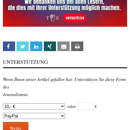
Facebook
Twitter
Linkedin
Xing
Email
Print
UNTERSTÜTZUNG
Wenn Ihnen unser Artikel gefallen hat: Unterstützen Sie diese Form
des
Journalismus.
oder
€
Weiter