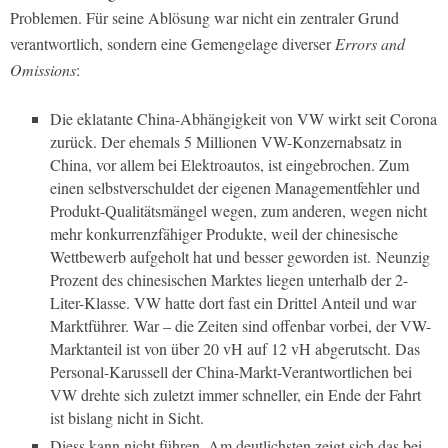
Problemen. Für seine Ablösung war nicht ein zentraler Grund
verantwortlich, sondern eine Gemengelage diverser
Errors and
Omissions
:
Die eklatante China-Abhängigkeit von VW wirkt seit Corona
zurück. Der ehemals 5 Millionen VW-Konzernabsatz in
China, vor allem bei Elektroautos, ist eingebrochen. Zum
einen selbstverschuldet der eigenen Managementfehler und
Produkt-Qualitätsmängel wegen, zum anderen, wegen nicht
mehr konkurrenzfähiger Produkte, weil der chinesische
Wettbewerb aufgeholt hat und besser geworden ist. Neunzig
Prozent des chinesischen Marktes liegen unterhalb der 2-
Liter-Klasse. VW hatte dort fast ein Drittel Anteil und war
Marktführer. War – die Zeiten sind offenbar vorbei, der VW-
Marktanteil ist von über 20 vH auf 12 vH abgerutscht. Das
Personal-Karussell der China-Markt-Verantwortlichen bei
VW drehte sich zuletzt immer schneller, ein Ende der Fahrt
ist bislang nicht in Sicht.
Diess kann nicht führen. Am deutlichsten zeigt sich das bei