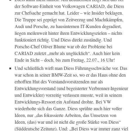
der Software-Einheit von Volkswagen CARIAD, die Diess
zur Chefsache gemacht hat. Leider – wie Insider beklagen.
Die Truppe sei geprägt von Zeitverzug und Machtkämpfen,
Audi und Porsche, zu hausinternen IT-Kunden degradiert,
liegen meilenweit hinter ihren Entwicklungszielen – nichts
funktioniert richtig. Und Diess direkt zuständig. Und
Porsche-Chef Oliver Blume war ob der Probleme bei
CARIAD zuletzt „mehr als unglücklich“. Auch hier kein
Ende in Sicht – doch, bis zum Freitag, 22.07., 16 Uhr!
Und schließlich wirft man Diess Führungsschwäche vor. Das
war schon in seiner BMW-Zeit so, wo er das Haus ohne den
erhofften Hut des Vorstandsvorsitzenden nur als
Entwicklungsvorstand (und begeisterter Verbrenner-Ingenieur
und Entwickler) vorzeitig verlassen musste, weil in seinem
Entwicklungs-Ressort ein Aufstand drohte. Bei VW
wiederholte sich das Ganze. Diess sprühte auch hier voller
Ideen, nur „das fokussierte Arbeiten, das Umsetzen von
Ideen, (das) war und ist nicht die große Stärke von Diess“
(
Süddeutsche Zeitung
). Und: „Bei Diess war immer ganz viel