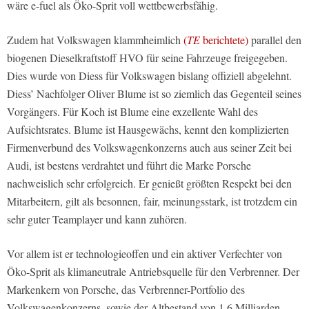
wäre e-fuel als Öko-Sprit voll wettbewerbsfähig.
Zudem hat Volkswagen klammheimlich
(
TE
berichtete)
parallel den
biogenen Dieselkraftstoff HVO für seine Fahrzeuge freigegeben.
Dies wurde von Diess für Volkswagen bislang offiziell abgelehnt.
Diess’ Nachfolger Oliver Blume ist so ziemlich das Gegenteil seines
Vorgängers. Für Koch ist Blume eine exzellente Wahl des
Aufsichtsrates. Blume ist Hausgewächs, kennt den komplizierten
Firmenverbund des Volkswagenkonzerns auch aus seiner Zeit bei
Audi, ist bestens verdrahtet und führt die Marke Porsche
nachweislich sehr erfolgreich. Er genießt größten Respekt bei den
Mitarbeitern, gilt als besonnen, fair, meinungsstark, ist trotzdem ein
sehr guter Teamplayer und kann zuhören.
Vor allem ist er technologieoffen und ein aktiver Verfechter von
Öko-Sprit als klimaneutrale Antriebsquelle für den Verbrenner. Der
Markenkern von Porsche, das Verbrenner-Portfolio des
Volkswagenkonzerns, sowie der Altbestand von 1,6 Milliarden