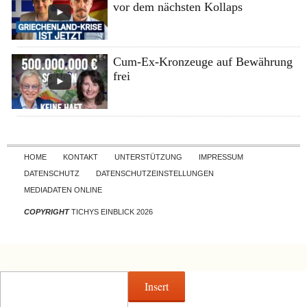
vor dem nächsten Kollaps
Cum-Ex-Kronzeuge auf Bewährung
frei
Skip to content
HOME
KONTAKT
UNTERSTÜTZUNG
IMPRESSUM
DATENSCHUTZ
DATENSCHUTZEINSTELLUNGEN
MEDIADATEN ONLINE
COPYRIGHT
TICHYS EINBLICK 2026
Insert