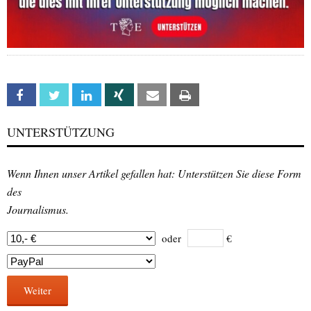
Facebook
Twitter
Linkedin
Xing
Email
Print
UNTERSTÜTZUNG
Wenn Ihnen unser Artikel gefallen hat: Unterstützen Sie diese Form
des
Journalismus.
oder
€
Weiter