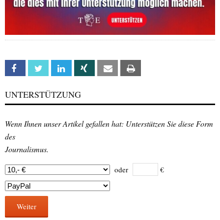
Facebook
Twitter
Linkedin
Xing
Email
Print
UNTERSTÜTZUNG
Wenn Ihnen unser Artikel gefallen hat: Unterstützen Sie diese Form
des
Journalismus.
oder
€
Weiter