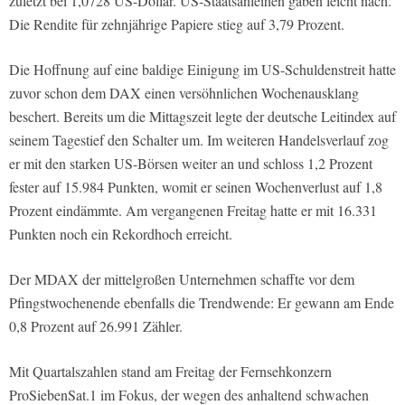
zuletzt bei 1,0728 US-Dollar. US-Staatsanleihen gaben leicht nach.
Die Rendite für zehnjährige Papiere stieg auf 3,79 Prozent.
Die Hoffnung auf eine baldige Einigung im US-Schuldenstreit hatte
zuvor schon dem DAX einen versöhnlichen Wochenausklang
beschert. Bereits um die Mittagszeit legte der deutsche Leitindex auf
seinem Tagestief den Schalter um. Im weiteren Handelsverlauf zog
er mit den starken US-Börsen weiter an und schloss 1,2 Prozent
fester auf 15.984 Punkten, womit er seinen Wochenverlust auf 1,8
Prozent eindämmte. Am vergangenen Freitag hatte er mit 16.331
Punkten noch ein Rekordhoch erreicht.
Der MDAX der mittelgroßen Unternehmen schaffte vor dem
Pfingstwochenende ebenfalls die Trendwende: Er gewann am Ende
0,8 Prozent auf 26.991 Zähler.
Mit Quartalszahlen stand am Freitag der Fernsehkonzern
ProSiebenSat.1 im Fokus, der wegen des anhaltend schwachen