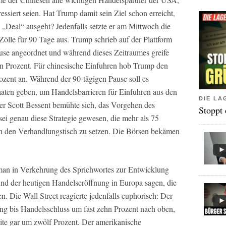
essiert seien. Hat Trump damit sein Ziel schon erreicht,
 „Deal“ ausgeht? Jedenfalls setzte er am Mittwoch die
 Zölle für 90 Tage aus. Trump schrieb auf der Plattform
ause angeordnet und während dieses Zeitraumes greife
hn Prozent. Für chinesische Einfuhren hob Trump den
ozent an. Während der 90-tägigen Pause soll es
aten geben, um Handelsbarrieren für Einfuhren aus den
DIE LA
 Scott Bessent bemühte sich, das Vorgehen des
Stoppt
 sei genau diese Strategie gewesen, die mehr als 75
an den Verhandlungstisch zu setzen. Die Börsen bekämen
man in Verkehrung des Sprichwortes zur Entwicklung
und der heutigen Handelseröffnung in Europa sagen, die
en. Die Wall Street reagierte jedenfalls euphorisch: Der
ng bis Handelsschluss um fast zehn Prozent nach oben,
ite gar um zwölf Prozent. Der amerikanische