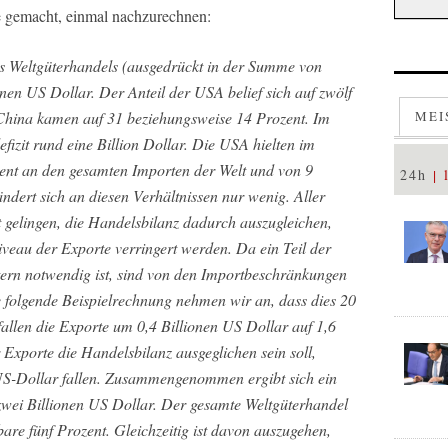
e gemacht, einmal nachzurechnen:
s Weltgüterhandels (ausgedrückt in der Summe von
nen US Dollar. Der Anteil der USA belief sich auf zwölf
China kamen auf 31 beziehungsweise 14 Prozent. Im
MEI
izit rund eine Billion Dollar. Die USA hielten im
zent an den gesamten Importen der Welt und von 9
24h
ndert sich an diesen Verhältnissen nur wenig. Aller
t gelingen, die Handelsbilanz dadurch auszugleichen,
iveau der Exporte verringert werden. Da ein Teil der
tern notwendig ist, sind von den Importbeschränkungen
e folgende Beispielrechnung nehmen wir an, dass dies 20
fallen die Exporte um 0,4 Billionen US Dollar auf 1,6
Exporte die Handelsbilanz ausgeglichen sein soll,
US-Dollar fallen. Zusammengenommen ergibt sich ein
ei Billionen US Dollar. Der gesamte Weltgüterhandel
are fünf Prozent. Gleichzeitig ist davon auszugehen,