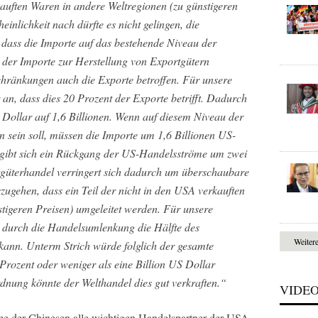
kauften Waren in andere Weltregionen (zu günstigeren
einlichkeit nach dürfte es nicht gelingen, die
dass die Importe auf das bestehende Niveau der
l der Importe zur Herstellung von Exportgütern
chränkungen auch die Exporte betroffen. Für unsere
an, dass dies 20 Prozent der Exporte betrifft. Dadurch
 Dollar auf 1,6 Billionen. Wenn auf diesem Niveau der
n sein soll, müssen die Importe um 1,6 Billionen US-
ibt sich ein Rückgang der US-Handelsströme um zwei
tgüterhandel verringert sich dadurch um überschaubare
szugehen, dass ein Teil der nicht in den USA verkauften
tigeren Preisen) umgeleitet werden. Für unsere
 durch die Handelsumlenkung die Hälfte des
Weiter
kann. Unterm Strich würde folglich der gesamte
rozent oder weniger als eine Billion US Dollar
nung könnte der Welthandel dies gut verkraften.“
VIDE
hme der Chinesen alle wichtigen Handelspartner der USA,