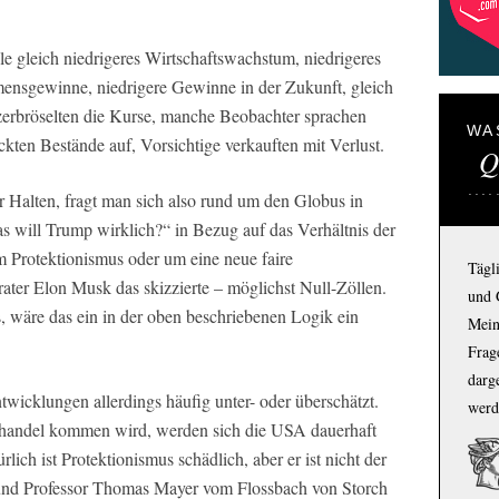
le gleich niedrigeres Wirtschaftswachstum, niedrigeres
ensgewinne, niedrigere Gewinne in der Zukunft, gleich
zerbröselten die Kurse, manche Beobachter sprachen
WA
kten Bestände auf, Vorsichtige verkauften mit Verlust.
Q
 Halten, fragt man sich also rund um den Globus in
 will Trump wirklich?“ in Bezug auf das Verhältnis der
 Protektionismus oder um eine neue faire
Tägl
ater Elon Musk das skizzierte – möglichst Null-Zöllen.
und 
s, wäre das ein in der oben beschriebenen Logik ein
Mein
Frage
darg
twicklungen allerdings häufig unter- oder überschätzt.
werd
eihandel kommen wird, werden sich die USA dauerhaft
lich ist Protektionismus schädlich, aber er ist nicht der
und Professor Thomas Mayer vom Flossbach von Storch