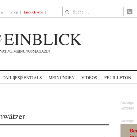
Suche nach:
ast
Shop
Einblick-Abo
DAILI|ES|SENTIALS
MEINUNGEN
VIDEOS
FEUILLETON
hwätzer
Anzeige