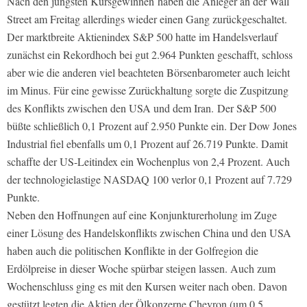
Nach den jüngsten Kursgewinnen haben die Anleger an der Wall
Street am Freitag allerdings wieder einen Gang zurückgeschaltet.
Der marktbreite Aktienindex S&P 500 hatte im Handelsverlauf
zunächst ein Rekordhoch bei gut 2.964 Punkten geschafft, schloss
aber wie die anderen viel beachteten Börsenbarometer auch leicht
im Minus. Für eine gewisse Zurückhaltung sorgte die Zuspitzung
des Konflikts zwischen den USA und dem Iran. Der S&P 500
büßte schließlich 0,1 Prozent auf 2.950 Punkte ein. Der Dow Jones
Industrial fiel ebenfalls um 0,1 Prozent auf 26.719 Punkte. Damit
schaffte der US-Leitindex ein Wochenplus von 2,4 Prozent. Auch
der technologielastige NASDAQ 100 verlor 0,1 Prozent auf 7.729
Punkte.
Neben den Hoffnungen auf eine Konjunkturerholung im Zuge
einer Lösung des Handelskonflikts zwischen China und den USA
haben auch die politischen Konflikte in der Golfregion die
Erdölpreise in dieser Woche spürbar steigen lassen. Auch zum
Wochenschluss ging es mit den Kursen weiter nach oben. Davon
gestützt legten die Aktien der Ölkonzerne Chevron (um 0,5