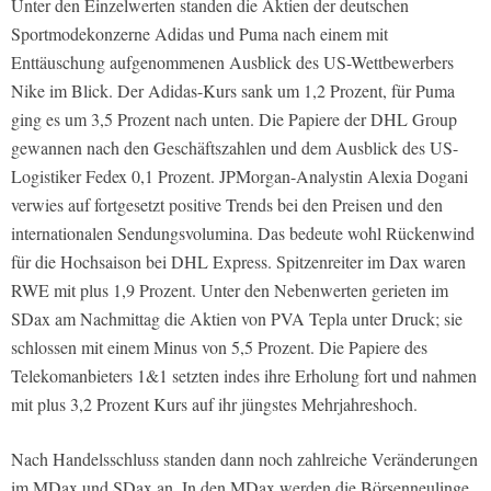
Unter den Einzelwerten standen die Aktien der deutschen
Sportmodekonzerne Adidas und Puma nach einem mit
Enttäuschung aufgenommenen Ausblick des US-Wettbewerbers
Nike im Blick. Der Adidas-Kurs sank um 1,2 Prozent, für Puma
ging es um 3,5 Prozent nach unten. Die Papiere der DHL Group
gewannen nach den Geschäftszahlen und dem Ausblick des US-
Logistiker Fedex 0,1 Prozent. JPMorgan-Analystin Alexia Dogani
verwies auf fortgesetzt positive Trends bei den Preisen und den
internationalen Sendungsvolumina. Das bedeute wohl Rückenwind
für die Hochsaison bei DHL Express. Spitzenreiter im Dax waren
RWE mit plus 1,9 Prozent. Unter den Nebenwerten gerieten im
SDax am Nachmittag die Aktien von PVA Tepla unter Druck; sie
schlossen mit einem Minus von 5,5 Prozent. Die Papiere des
Telekomanbieters 1&1 setzten indes ihre Erholung fort und nahmen
mit plus 3,2 Prozent Kurs auf ihr jüngstes Mehrjahreshoch.
Nach Handelsschluss standen dann noch zahlreiche Veränderungen
im MDax und SDax an. In den MDax werden die Börsenneulinge