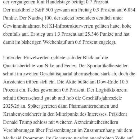
der vergangenen fünf Handelstage beträgt 0,7 Prozent.
Der marktbreite S&P 500 gewann am Freitag 0,9 Prozent auf 6.834
Punkte. Der Nasdaq 100, der zuletzt besonders deutlich unter
Gewinnmitnahmen bei KI-Infrastrukturwerten gelitten hatte, holte
ebenfalls auf. Er stieg um 1,3 Prozent auf 25.346 Punkte und hat
damit im bisherigen Wochenlauf um 0,6 Prozent zugelegt.
Unter den Einzelwerten richtete sich der Blick auf die
Quartalsberichte von Nike und Fedex. Der Sportartikelhersteller
schnitt im zweiten Geschäftsquartal überraschend stark ab, doch die
Aussichten trüben sich ein. Die Aktie büßte am Dow-Ende 10,5
Prozent ein. Fedex gewannen 0,6 Prozent. Der Logistikkonzern
schnitt überraschend gut ab und hob die Geschäftsjahresziele
2025/26 an. Später gerieten dann Pharmaunternehmen und
Krankenversicherer in den Mittelpunkt des Interesses. Präsident
Donald Trump schloss mit weiteren Arzneimittelherstellern
Vereinbarungen über Preissenkungen im Zusammenhang mit dem
Medicaid-Programm. Im Gegenzug werden angedrohten Zölle auf