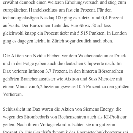
erwähnt dennoch einen weiteren Erholungsversuch und stieg zum
europäischen Handelsschluss um fast ein Prozent. Für den
technologielastigen Nasdaq 100 ging es zuletzt rund 0,4 Prozent
aufwärts. Der Eurozonen-Leitindex EuroStoxx 50 schloss
gleichwohl knapp ein Prozent tiefer mit 5.515 Punkten. In London
ging es dagegen leicht, in Zürich sogar deutlich nach oben.
Die Aktien von Nvidia blieben vor dem Wochenende unter Druck
und in der Folge gaben auch die deutschen Chipwerte nach. Im
Dax verloren Infineon 3,7 Prozent, in den hinteren Börsenreihen
gehörten Branchenausrüster wie Aixtron und Suss Microtec mit
einem Minus von 6,2 beziehungsweise 10,5 Prozent zu den größten
Verlierern.
Schlusslicht im Dax waren die Aktien von Siemens Energy, die
wegen des Strombedarfs von Rechenzentren auch als KI-Profiteur
gelten. Nach ihrem Vortagsrekord rutschten sie um gut zehn
Prozent ab. Die Geschäftsdynamik des Energietechnikkonzerns sei