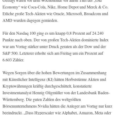
Gefragt waren vor dem Wochenende vor allem Titel der „Old
Economy“ wie Coca-Cola, Nike, Home Depot und Merck & Co.
Etliche große Tech-Aktien wie Oracle, Microsoft, Broadcom und
AMD wurden dagegen gemieden.
Für den Nasdaq 100 ging es um knapp 0,8 Prozent auf 24.240
Punkte nach oben. Der von großen Tech-Aktien dominierte Index
war am Vortag stärker unter Druck geraten als der Dow und der
S&P 500. Letzterer erholte sich am Freitag um ein Prozent auf
6.603 Zähler.
Wegen Sorgen über die hohen Bewertungen im Zusammenhang
mit Künstlicher Intelligenz (KI) hätten Herbststürme Aktien und
Kryptowährungen kräftig durchgeschüttelt, konstatierte
Investmentanalyst Hennig Oligmüller von der Landesbank Baden-
Württemberg. Die guten Zahlen des weltgrößten
Börsenunternehmens Nvidia hätten die Anleger am Vortag nur kurz
beeindruckt. „Dass Hyperscaler wie Alphabet, Amazon, Meta oder