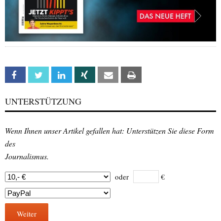
Facebook
Twitter
Linkedin
Xing
Email
Print
UNTERSTÜTZUNG
Wenn Ihnen unser Artikel gefallen hat: Unterstützen Sie diese Form
des
Journalismus.
oder
€
Weiter