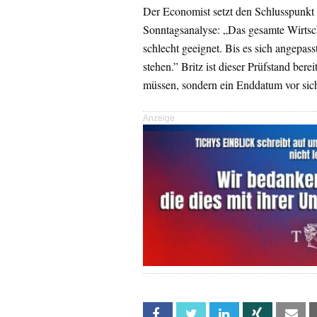
Der Economist setzt den Schlusspunkt m
Sonntagsanalyse: „Das gesamte Wirtsch
schlecht geeignet. Bis es sich angepas
stehen.” Britz ist dieser Prüfstand bere
müssen, sondern ein Enddatum vor sic
Anzeige
Facebook
Twitter
Linkedin
Xing
Em