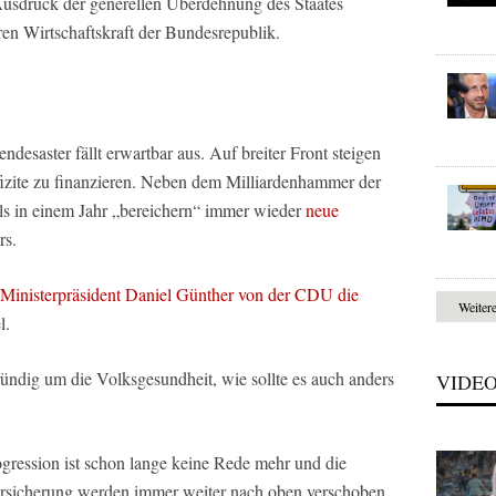
Ausdruck der generellen Überdehnung des Staates
en Wirtschaftskraft der Bundesrepublik.
ndesaster fällt erwartbar aus. Auf breiter Front steigen
izite zu finanzieren. Neben dem Milliardenhammer der
s in einem Jahr „bereichern“ immer wieder
neue
rs.
Ministerpräsident Daniel Günther von der CDU die
Weiter
l.
ründig um die Volksgesundheit, wie sollte es auch anders
VIDE
ression ist schon lange keine Rede mehr und die
rsicherung werden immer weiter nach oben verschoben.