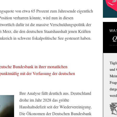
ngsquote von etwa 65 Prozent zum Jahresende eigentlich
Position verharren könnte, wird nun in diesen
ortlich dafür ist die massive Verschuldungspolitik der
 Merz, die den deutschen Staatshaushalt jenen Kräften
WA
Q
ankreich in schwere fiskalpolitische See gesteuert haben.
Tägl
utsche Bundesbank in ihrer monatlichen
und 
unktmäßig mit der Verfassung der deutschen
Mein
Frage
darg
Ihre Analyse fällt deutlich aus. Deutschland
werd
drohe im Jahr 2028 das größte
Haushaltsdefizit seit der Wiedervereinigung.
Die Ökonomen der Deutschen Bundesbank