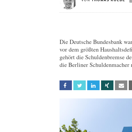
VON
THOMAS KOLBE
Die Deutsche Bundesbank war
vor dem größten Haushaltsdefi
gehört die Schuldenbremse def
die Berliner Schuldenmacher 
Facebook
Twitter
Linkedin
Xing
Em