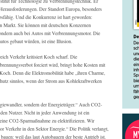
titut für Technologie zu Verbrennungstechnik. Er
en Herausforderungen. Der Standort Europa, besonders
bsfähig. Und die Konkurrenz ist hart geworden:
n Markt. Sie können mit deutschen Konzernen
 sondern auch bei Autos mit Verbrennungsmotor. Die
utos gebaut würden, ist eine Illusion.
ich Verkehr kritisiert Koch scharf. Die
brennungsverbot forciert wird, bringt hohe Kosten mit
o Koch. Denn die Elektromobilität habe „ihren Charme,
schutz sinnlos, wenn der Strom aus Kohlekraftwerken
rgiewandler, sondern der Energieträger.“ Auch CO2-
 den Nutzer. Nicht in jeder Anwendung ist ein
 keine CO2-Sparmaßnahme zu elektrifizieren. Wir
r Verkehr in den Sektor Energie.“ Die Politik verlangt,
 bauen: weil das laut Autobauern der beste Antrieb ist.