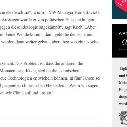
ein elektrisch sei“, wie von VW-Manager Herbert Diess,
ese Aussagen wurde er von politischen Entscheidungen
 gegen diese Ideologie angekämpft“, sagt Koch. „Aber
WA
enn keine Wende kommt, dann geht die deutsche und
Q
s werden dann weiter gebaut, aber eben von chinesischen
ellent. Das Problem ist, dass die anderen, die
Tägl
 Monaten, sagt Koch, sterben die technischen
und 
neue Technologien entwickeln können. In fünf Jahren sei
Mein
 gegenüber chinesischen Herstellern. „Wenn wir sagen,
Frage
auen wir China auf und uns ab.“
darg
werd