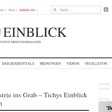
Suche nach:
ast
Shop
Einblick-Abo
DAILI|ES|SENTIALS
MEINUNGEN
VIDEOS
FEUILLETON
strie ins Grab – Tichys Einblick
Anzeige
h