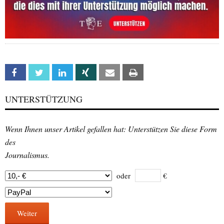
Facebook
Twitter
Linkedin
Xing
Email
Print
UNTERSTÜTZUNG
Wenn Ihnen unser Artikel gefallen hat: Unterstützen Sie diese Form
des
Journalismus.
oder
€
Weiter