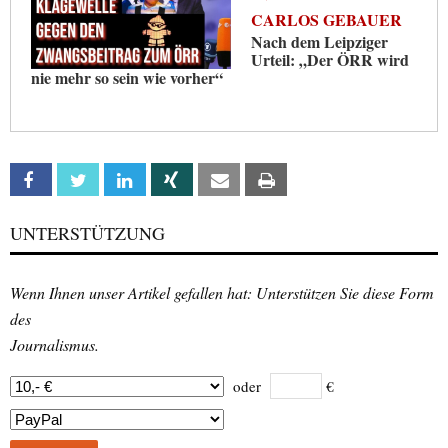
CARLOS GEBAUER
Nach dem Leipziger
Urteil: „Der ÖRR wird
nie mehr so sein wie vorher“
Facebook
Twitter
Linkedin
Xing
Email
Print
UNTERSTÜTZUNG
Wenn Ihnen unser Artikel gefallen hat: Unterstützen Sie diese Form
des
Journalismus.
oder
€