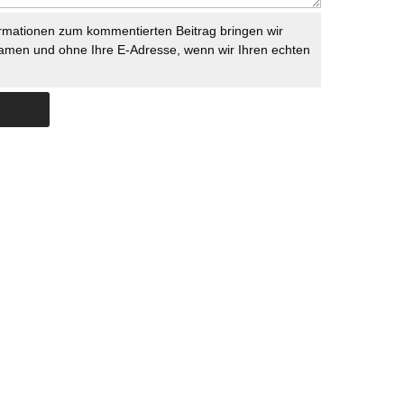
rmationen zum kommentierten Beitrag bringen wir
namen und ohne Ihre E-Adresse, wenn wir Ihren echten
Skip to content
ERSTÜTZUNG
IMPRESSUM
DATENSCHUTZ
DATENSCHUTZEINSTELLU
COPYRIGHT
TICHYS EINBLICK 2026