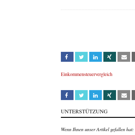
Facebook
Twitter
Linkedin
Xing
Em
Einkommensteuervergleich
Facebook
Twitter
Linkedin
Xing
Em
UNTERSTÜTZUNG
Wenn Ihnen unser Artikel gefallen hat: