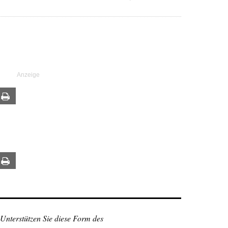
ail
Print
ail
Print
 Unterstützen Sie diese Form des