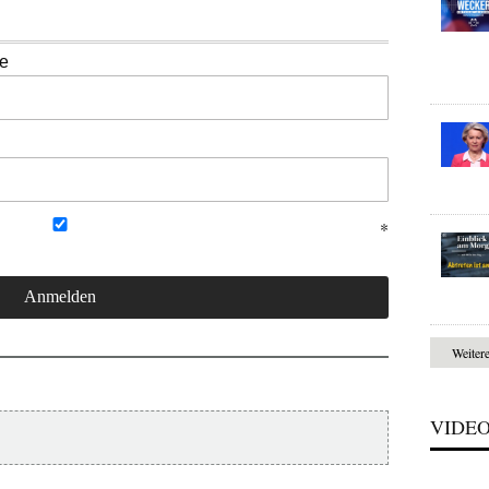
se
Weiter
VIDE