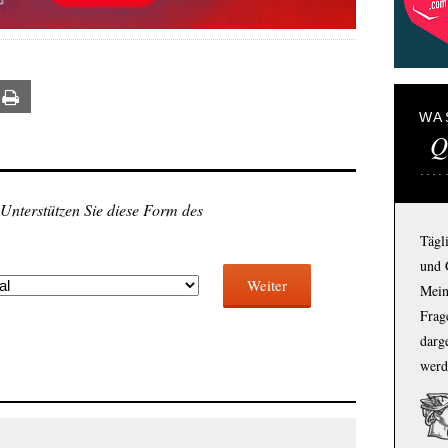
ail
Print
WA
Q
 Unterstützen Sie diese Form des
Tägl
und 
Weiter
Mein
Frage
darg
werd