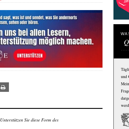
WA
Q
Tägl
und 
Mein
ail
Print
Frage
darg
werd
 Unterstützen Sie diese Form des