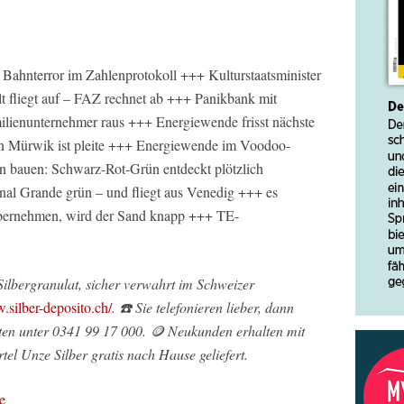
 Bahnterror im Zahlenprotokoll +++ Kulturstaatsminister
fliegt auf – FAZ rechnet ab +++ Panikbank mit
lienunternehmer raus +++ Energiewende frisst nächste
en Mürwik ist pleite +++ Energiewende im Voodoo-
n bauen: Schwarz-Rot-Grün entdeckt plötzlich
nal Grande grün – und fliegt aus Venedig +++ es
übernehmen, wird der Sand knapp +++ TE-
 Silbergranulat, sicher verwahrt im Schweizer
.silber-deposito.ch/
. ☎️ Sie telefonieren lieber, dann
ten unter 0341 99 17 000. 🪙 Neukunden erhalten mit
tel Unze Silber gratis nach Hause geliefert.
e