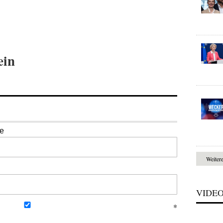
ein
se
Weiter
VIDE