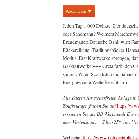
Abonnieren ▼
Jeden Tag 1.000 Delikte: Der deutsche
oder Sandmann? Weimers Märchenwelt 
Brandmauer: Deutsche Bank wirft Fami
Bäckereikette: Traditionsbäcker Hans
Modus: Erst Kraftwerke sprengen, dan
Gaskraftwerke +++ Greta färbt den Ca
stimmt: Wenn Sozialisten die Sahara 
Energiewende-Wetterbericht +++
Alle Fakten zur steuerfreien Anlage in
Zollfreilager, finden Sie auf
https://www
erreichen Sie die BB Wertmetall Exper
dem Vorteilscode: „Silber25“ eine Vier
Webseite:
https://www.tichyseinblick.d