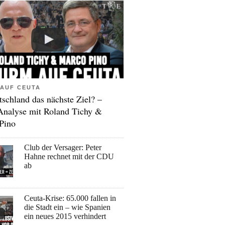
AUF CEUTA
tschland das nächste Ziel? –
Analyse mit Roland Tichy &
Pino
Club der Versager: Peter
Hahne rechnet mit der CDU
ab
Ceuta-Krise: 65.000 fallen in
die Stadt ein – wie Spanien
ein neues 2015 verhindert