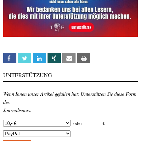
Facebook
Twitter
Linkedin
Xing
Email
Print
UNTERSTÜTZUNG
Wenn Ihnen unser Artikel gefallen hat: Unterstützen Sie diese Form
des
Journalismus.
oder
€