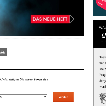
WA
Q
ail
Print
Tägl
und 
Mein
Frage
 Unterstützen Sie diese Form des
darg
werd
Weiter