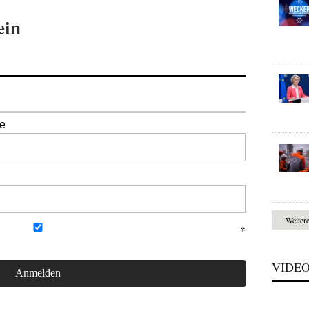
ein
se
Weiter
VIDE