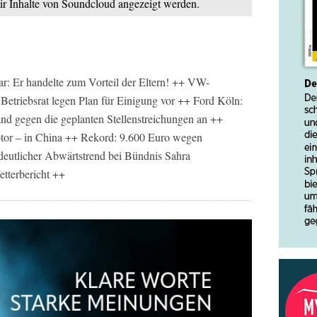
mir Inhalte von Soundcloud angezeigt werden.
r: Er handelte zum Vorteil der Eltern! ++ VW-
Betriebsrat legen Plan für Einigung vor ++ Ford Köln:
tand gegen die geplanten Stellenstreichungen an ++
or – in China ++ Rekord: 9.600 Euro wegen
deutlicher Abwärtstrend bei Bündnis Sahra
terbericht ++