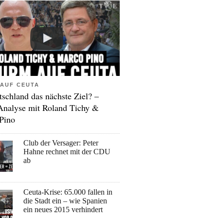
AUF CEUTA
tschland das nächste Ziel? –
Analyse mit Roland Tichy &
Pino
Club der Versager: Peter
Hahne rechnet mit der CDU
ab
Ceuta-Krise: 65.000 fallen in
die Stadt ein – wie Spanien
ein neues 2015 verhindert