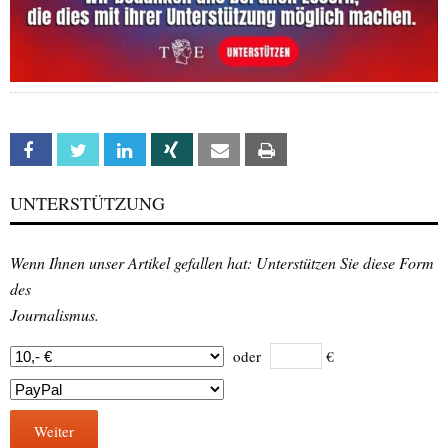
Facebook
Twitter
Linkedin
Xing
Email
Print
UNTERSTÜTZUNG
Wenn Ihnen unser Artikel gefallen hat: Unterstützen Sie diese Form
des
Journalismus.
oder
€
Weiter