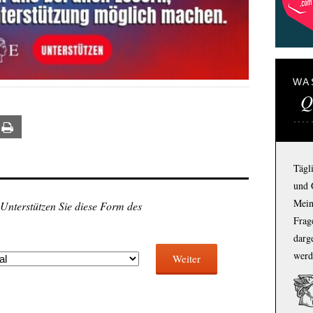
WA
Q
ail
Print
Tägl
und 
Mein
 Unterstützen Sie diese Form des
Frage
darg
werd
Weiter