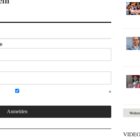
ein
se
Weiter
VIDE