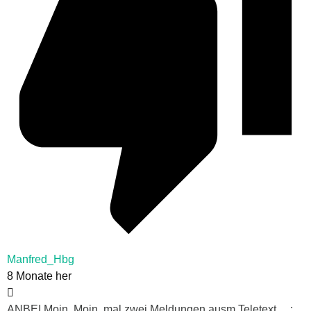
Manfred_Hbg
8 Monate her
ANBEI Moin, Moin, mal zwei Meldungen ausm Teletext….: