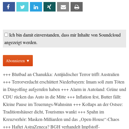
Facebook
Twitter
Linkedin
Xing
Email
Print
Ich bin damit einverstanden, dass mir Inhalte von Soundcloud
angezeigt werden.
Abonnieren ▼
+++ Blutbad an Chanukka: Antijüdischer Terror trifft Australien
+++ Terrorverdacht erschüttert Niederbayern: Imam soll zum Töten
in Dingolfing aufgerufen haben +++ Alarm in Autoland: Grüne und
CDU rücken das Auto in die Mitte +++ Inflation fest, Butter fällt:
Kleine Pause im Teuerungs-Wahnsinn +++ Kollaps an der Ostsee:
Traditionshäuser dicht, Tourismus wankt +++ Spahn im
Kreuzverhör: Masken-Milliarden und das „Open-House“-Chaos
+++ Haftet AstraZeneca? BGH verhandelt Impfstoff-