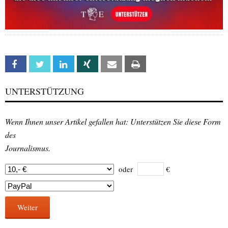
Facebook
Twitter
Linkedin
Xing
Email
Print
UNTERSTÜTZUNG
Wenn Ihnen unser Artikel gefallen hat: Unterstützen Sie diese Form
des
Journalismus.
oder
€
Weiter